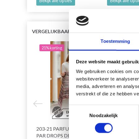
Bekijk alle opties
Bekijk alle opt
VERGELIJKBAAR MET DIT
Toestemming
21% korting
12% 
Deze website maakt gebruik
We gebruiken cookies om cont
websiteverkeer te analyseren
media, adverteren en analys
verstrekt of die ze hebben v
Toestemmingsselectie
Noodzakelijk
203-21 PARFUM D'AUTOMNE
0-140
PAR DROPS DESIGN
DROP