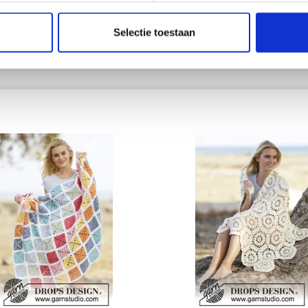
.70
EUR 41.15
EUR 11.05
EUR 44.25
Selectie toestaan
toe aan winkelwagen
Voeg toe aan winkelwagen