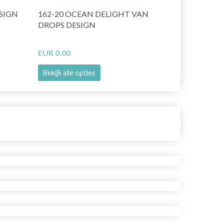
SIGN
162-20 OCEAN DELIGHT VAN
163-20 IJS
DROPS DESIGN
DESIGN
EUR 0.00
EUR 0.00
Bekijk alle opties
Bekijk alle o