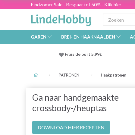
Eindzomer Sale - Bespaar tot 50% - Klik hier
GAREN
BREI- EN HAAKNAALDEN
A
Frais de port 5.99€
PATRONEN
Haakpatronen
Ga naar handgemaakte
crossbody-/heuptas
DOWNLOAD HIER RECEPTEN