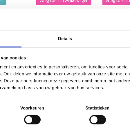
ies
Voeg toe aan winkelwagen
Voeg toe aan
Details
korting
7% korting
 van cookies
ent en advertenties te personaliseren, om functies voor social
. Ook delen we informatie over uw gebruik van onze site met on
e. Deze partners kunnen deze gegevens combineren met andere i
erzameld op basis van uw gebruik van hun services.
Voorkeuren
Statistieken
9 TAMBOURS DE NOËL PAR
0-1411 LE BRUNCH DU PÈR
S DESIGN
NOËL PAR DROPS DESIGN