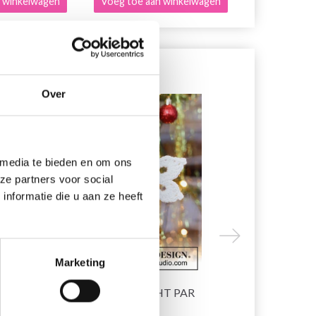
 winkelwagen
Voeg toe aan winkelwagen
Bekijk alle o
Over
16% korting
7% korting
 media te bieden en om ons
ze partners voor social
nformatie die u aan ze heeft
Marketing
E
0-1451 SHINE BRIGHT PAR
0-721 PÈR
DROPS DESIGN
DESIGN