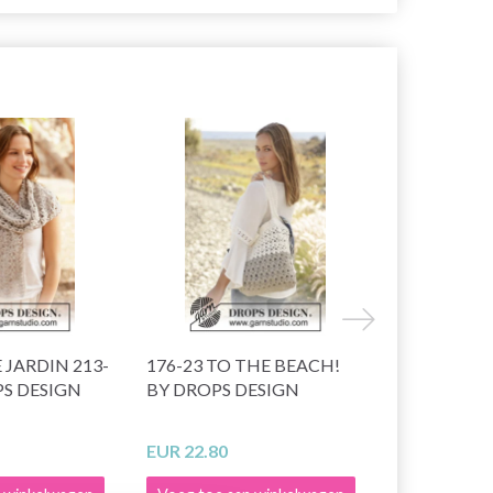
23% korting
 JARDIN 213-
176-23 TO THE BEACH!
220-19 ROC
PS DESIGN
BY DROPS DESIGN
CARDIGAN
DESIGN
EUR 22.80
EUR 15.30
E