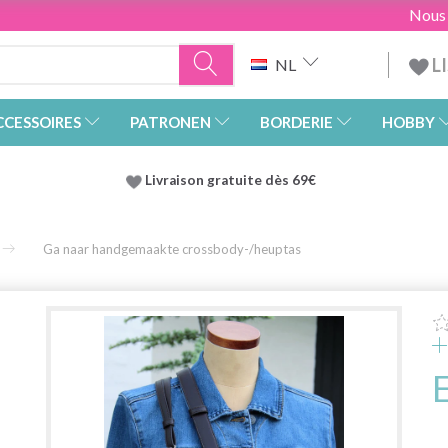
Nous
L
NL
CCESSOIRES
PATRONEN
BORDERIE
HOBBY
Livraison gratuite dès 69€
Ga naar handgemaakte crossbody-/heuptas