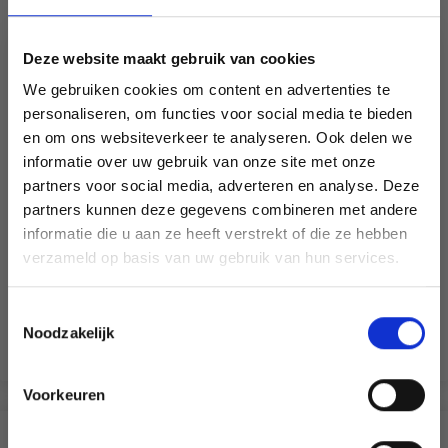
Deze website maakt gebruik van cookies
We gebruiken cookies om content en advertenties te
personaliseren, om functies voor social media te bieden
en om ons websiteverkeer te analyseren. Ook delen we
informatie over uw gebruik van onze site met onze
partners voor social media, adverteren en analyse. Deze
Économisez jusqu'à 50 %
partners kunnen deze gegevens combineren met andere
informatie die u aan ze heeft verstrekt of die ze hebben
Soyez le premier à connaître nos soldes et
verzameld op basis van uw gebruik van hun services.
offres limitées en vous inscrivant à notre
newsletter gratuite !
Toestemmingsselectie
Noodzakelijk
Voorkeuren
Oui, inscrivez-moi !
?