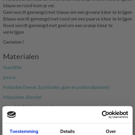
blauw en rood kom je ver.
Geel wordt gemengd met blauw om een groene kleur te krijgen
Blauw wordt gemengd met rood om een paarse kleur te krijgen
Rood wordt gemengd met geel om een oranje kleur te
verkrijgen
Genieten !
Materialen
Staedtler
posca
Potloden (bevat 3 potloden, gum en potloodpunten)
Misschien. Borstel
Steenlak
(link komt later)
Andere producten om mee te schilderen en tekenen kun je hier
bekijken
Toestemming
Details
Over