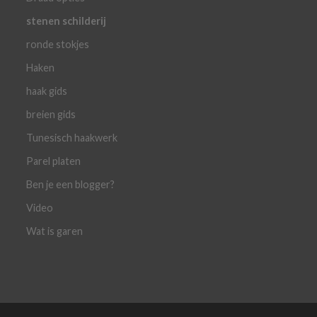
stenen schilderij
ronde stokjes
Haken
haak gids
breien gids
Tunesisch haakwerk
Parel platen
Ben je een blogger?
Video
Wat is garen