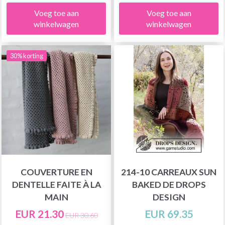
Voeg toe aan
Voeg toe aan
winkelwagen
winkelwagen
30% korting
COUVERTURE EN
214-10 CARREAUX SUN
DENTELLE FAITE À LA
BAKED DE DROPS
MAIN
DESIGN
EUR 21.30
EUR 69.35
EUR 30.60