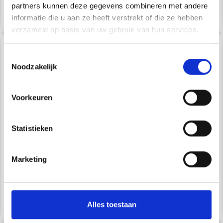
partners kunnen deze gegevens combineren met andere
EUR 0.00
EUR 0.00
informatie die u aan ze heeft verstrekt of die ze hebben
verzameld op basis van uw gebruik van hun services.
Toestemmingsselectie
Noodzakelijk
Voorkeuren
Statistieken
Marketing
198-3 TUINPLEKKEN
198-2
VAN DROPS DESIGN
REGENBOOGSMAAK
VAN DROPS DESIGN
EUR 0.00
EUR 0.00
Alles toestaan