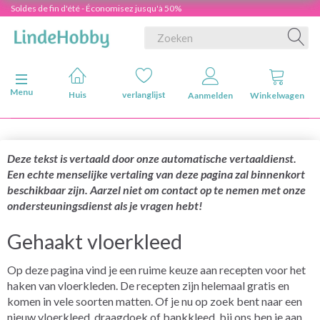
Soldes de fin d'été - Économisez jusqu'à 50%
Navigatie in-/uitschakelen
Menu
Huis
verlanglijst
Aanmelden
Winkelwagen
Deze tekst is vertaald door onze automatische vertaaldienst.
Een echte menselijke vertaling van deze pagina zal binnenkort
beschikbaar zijn. Aarzel niet om contact op te nemen met onze
ondersteuningsdienst als je vragen hebt!
Gehaakt vloerkleed
Op deze pagina vind je een ruime keuze aan recepten voor het
haken van vloerkleden. De recepten zijn helemaal gratis en
komen in vele soorten matten. Of je nu op zoek bent naar een
nieuw vloerkleed, draagdoek of bankkleed, bij ons ben je aan