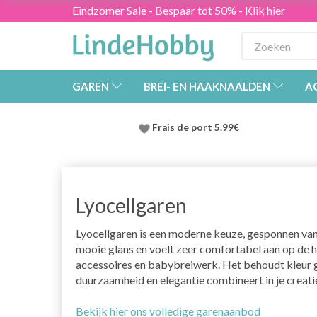
Eindzomer Sale - Bespaar tot 50% - Klik hier
GAREN
BREI- EN HAAKNAALDEN
A
Frais de port 5.99€
Lyocellgaren
Lyocellgaren is een moderne keuze, gesponnen van n
mooie glans en voelt zeer comfortabel aan op de h
accessoires en babybreiwerk. Het behoudt kleur goe
duurzaamheid en elegantie combineert in je creati
Bekijk hier ons volledige garenaanbod