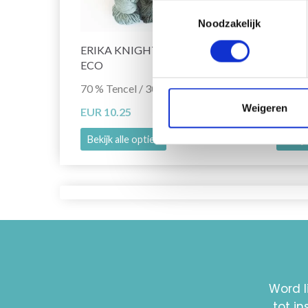
Toestemmingsselectie
Noodzakelijk
ERIKA KNIGHT STUDIO LINEN
KREM
ECO
SALU
70 % Tencel / 30 % Lin
51% So
Weigeren
EUR 10.25
EUR 4
Bekijk alle opties
Bekijk
Word l
tot i