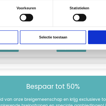
Voorkeuren
Statistieken
KE SOUL WOOL MORNING
MAYFLOWER RIMINI
TATION
ie / 49% Laine Mérinos
67% Lyocell / 33% Polyamide
Selectie toestaan
.75
EUR 4.60
 alle opties
Bekijk alle opties
Bespaar tot 50%
id van onze breigemeenschap en krijg exclusieve 
nspirerende breipatronen en speciale aanbiedingen! 