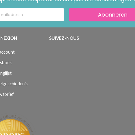
Abonneren
NEXION
SUIVEZ-NOUS
 account
sboek
nglijst
elgeschiedenis
wsbrief