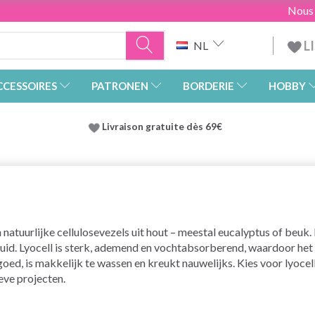
Nous
L
NL
CCESSOIRES
PATRONEN
BORDERIE
HOBBY
Livraison gratuite dès 69€
atuurlijke cellulosevezels uit hout – meestal eucalyptus of beuk. 
uid. Lyocell is sterk, ademend en vochtabsorberend, waardoor het i
d, is makkelijk te wassen en kreukt nauwelijks. Kies voor lyocellg
eve projecten.