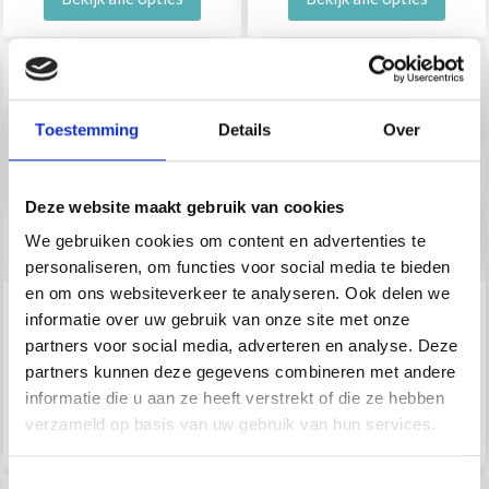
Toestemming
Details
Over
Deze website maakt gebruik van cookies
We gebruiken cookies om content en advertenties te
personaliseren, om functies voor social media te bieden
en om ons websiteverkeer te analyseren. Ook delen we
BC GARN SEMILLA
BC GARN SEMILLA
informatie over uw gebruik van onze site met onze
SILKBLOOM GOTS
PURA GOTS
partners voor social media, adverteren en analyse. Deze
Économisez jusqu'à 50 %
partners kunnen deze gegevens combineren met andere
EUR 13.65
EUR 14.60
informatie die u aan ze heeft verstrekt of die ze hebben
Soyez le premier à connaître nos soldes et
verzameld op basis van uw gebruik van hun services.
Bekijk alle opties
Bekijk alle opties
offres limitées en vous inscrivant à notre
newsletter gratuite !
Toestemmingsselectie