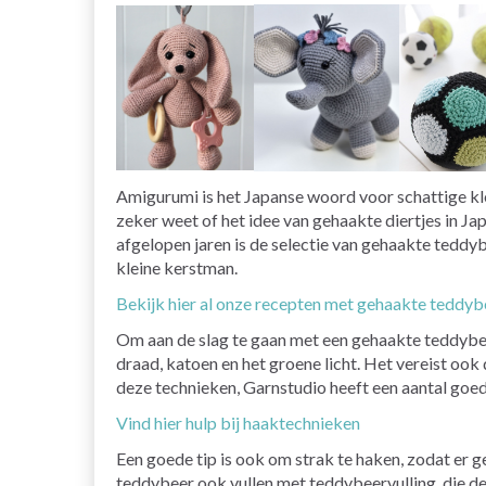
Amigurumi is het Japanse woord voor schattige k
zeker weet of het idee van gehaakte diertjes in Jap
afgelopen jaren is de selectie van gehaakte teddybe
kleine kerstman.
Bekijk hier al onze recepten met gehaakte teddyb
Om aan de slag te gaan met een gehaakte teddybeer
draad, katoen en het groene licht. Het vereist ook
deze technieken, Garnstudio heeft een aantal goed
Vind hier hulp bij haaktechnieken
Een goede tip is ook om strak te haken, zodat er ge
teddybeer ook vullen met teddybeervulling, die de 