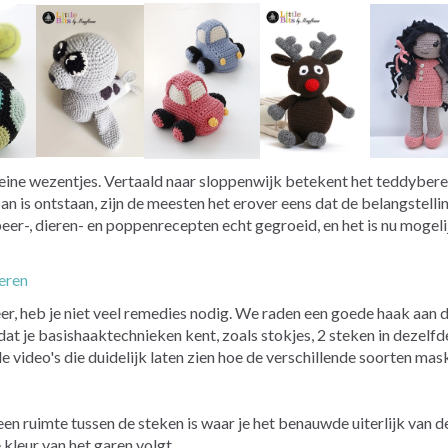
leine wezentjes. Vertaald naar sloppenwijk betekent het teddybe
an is ontstaan, zijn de meesten het erover eens dat de belangstellin
er-, dieren- en poppenrecepten echt gegroeid, en het is nu mogelijk
eren
, heb je niet veel remedies nodig. We raden een goede haak aan die
 dat je basishaaktechnieken kent, zoals stokjes, 2 steken in dezelf
e video's die duidelijk laten zien hoe de verschillende soorten m
en ruimte tussen de steken is waar je het benauwde uiterlijk van de
kleur van het garen volgt.