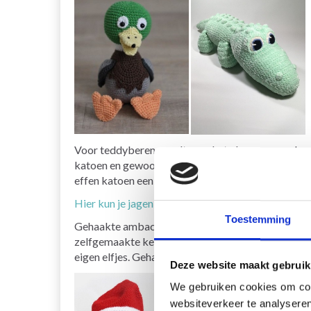
Voor teddyberen wordt over het algemeen aanbev
katoen en gewoon katoen kunnen worden gebruikt. G
effen katoen een meer matte uitstraling geeft.
Hier kun je jagen in de vele spannende kleuren va
Toestemming
Gehaakte ambachten kunnen ook seizoensgebonden 
zelfgemaakte kerstkalender. Veel mensen zijn ook 
eigen elfjes. Gehaakte elven zijn misschien een va
Deze website maakt gebruik
We gebruiken cookies om cont
websiteverkeer te analyseren