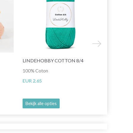
LINDEHOBBY COTTON 8/4
LINDEHOBB
100% Coton
100% Polyes
EUR 2.65
EUR 6.45
Bekijk alle opties
Bekijk alle o