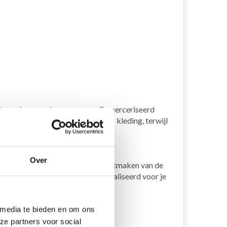
aturen kan worden gewassen. Gemerceriseerd
rg mooi kan staan in haar en op kleding, terwijl
Over
oor Kerstmis, die deel kunnen uitmaken van de
 omdat ze kunnen worden gepersonaliseerd voor je
 media te bieden en om ons
ze partners voor social