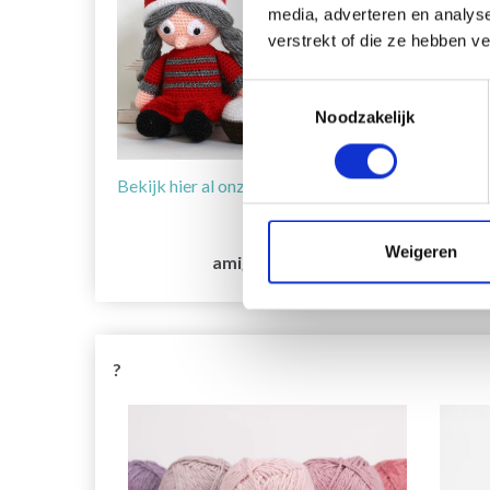
media, adverteren en analys
verstrekt of die ze hebben v
Toestemmingsselectie
Noodzakelijk
Bekijk hier al onze gratis haakpatronen
Weigeren
amigurumi
g
?