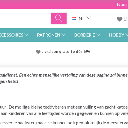
Nous
L
NL
CCESSOIRES
PATRONEN
BORDERIE
HOBBY
Livraison gratuite dès 69€
aaldienst. Een echte menselijke vertaling van deze pagina zal binne
agen hebt!
uur! De mollige kleine teddyberen met een vulling van zacht katoe
an kinderen van alle leeftijden worden gegeven en kunnen op ve
 kersverse haakster, maar ze kunnen ook gemakkelijk de meest erva