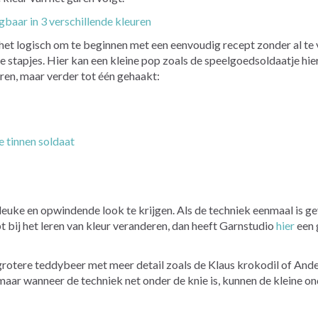
gbaar in 3 verschillende kleuren
is het logisch om te beginnen met een eenvoudig recept zonder al
leine stapjes. Hier kan een kleine pop zoals de speelgoedsoldaatje
ren, maar verder tot één gehaakt:
e tinnen soldaat
euke en opwindende look te krijgen. Als de techniek eenmaal is ge
ebt bij het leren van kleur veranderen, dan heeft Garnstudio
hier
een 
grotere teddybeer met meer detail zoals de Klaus krokodil of Ande
r wanneer de techniek net onder de knie is, kunnen de kleine ond