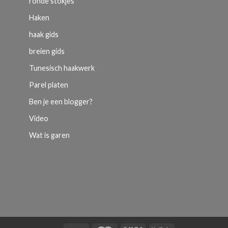
ronde stokjes
Haken
haak gids
breien gids
Tunesisch haakwerk
Parel platen
Ben je een blogger?
Video
Wat is garen