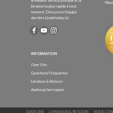
le meilleur service possible et la
Nieu
livraison la plus rapide à tout
moment. Découvrez l'équipe
derrière LindeHobby ici.
INFORMATION
Over Ons
Questions Fréquentes
Livraison & Retours
Aankoop herroepen
OVER ONS
LIVRAISON & RETOURS
NOUS CON