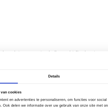
olen om katoenen garen te gebruiken, omdat dit op hoge temper
emerceriseerd katoen geeft knuffels een glanzender effect, wat e
n ons katoengaren
Details
zijn, zoals een schattig kerstmanmeisje of een kerstmanjongen v
ongelooflijk blij met kleine elfjes om te versieren met Kerstmis,
n de ondeugende elven die de kerstpap aten:
 van cookies
ent en advertenties te personaliseren, om functies voor social
. Ook delen we informatie over uw gebruik van onze site met on