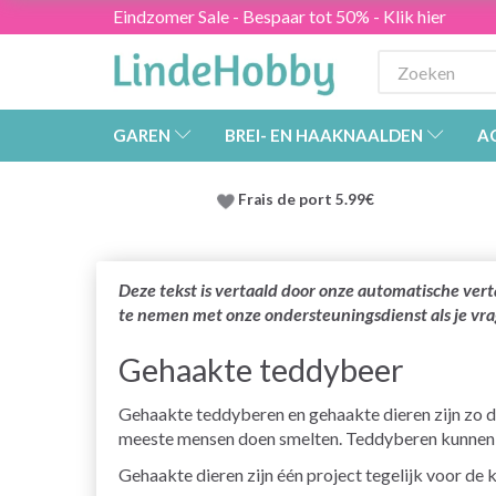
Eindzomer Sale - Bespaar tot 50% - Klik hier
GAREN
BREI- EN HAAKNAALDEN
A
Frais de port 5.99€
Deze tekst is vertaald door onze automatische vert
te nemen met onze ondersteuningsdienst als je vr
Gehaakte teddybeer
Gehaakte teddyberen en gehaakte dieren zijn zo d
meeste mensen doen smelten. Teddyberen kunnen a
Gehaakte dieren zijn één project tegelijk voor de