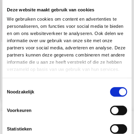
Deze website maakt gebruik van cookies
We gebruiken cookies om content en advertenties te
personaliseren, om functies voor social media te bieden
en om ons websiteverkeer te analyseren. Ook delen we
informatie over uw gebruik van onze site met onze
partners voor social media, adverteren en analyse. Deze
DROPS ANDES
partners kunnen deze gegevens combineren met andere
informatie die u aan ze heeft verstrekt of die ze hebben
EUR 5.05
verzameld op basis van uw gebruik van hun services.
Prijs vanaf
Toestemmingsselectie
Bekijk alle opties
Noodzakelijk
Voorkeuren
Wij zijn beschikbaar om u te helpen
Statistieken
Als je op de verschillende soorten bolletjes klikt, zie je meer