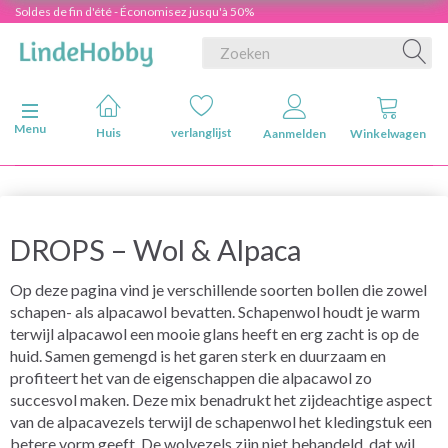
Soldes de fin d'été - Économisez jusqu'à 50%
Navigatie in-/uitschakelen
Menu
Huis
verlanglijst
Aanmelden
Winkelwagen
DROPS – Wol & Alpaca
Op deze pagina vind je verschillende soorten bollen die zowel
schapen- als alpacawol bevatten. Schapenwol houdt je warm
terwijl alpacawol een mooie glans heeft en erg zacht is op de
huid. Samen gemengd is het garen sterk en duurzaam en
profiteert het van de eigenschappen die alpacawol zo
succesvol maken. Deze mix benadrukt het zijdeachtige aspect
van de alpacavezels terwijl de schapenwol het kledingstuk een
betere vorm geeft. De wolvezels zijn niet behandeld, dat wil