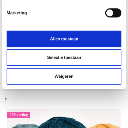
informatie over het product, de naalden die wij aanbevelen en
de wasvoorschriften. Als u advies nodig heeft of vragen heeft,
Marketing
aarzel dan niet om contact met ons op te nemen en wij zullen u
zo goed mogelijk helpen.
Blikseminslag levering
Alles toestaan
We willen dat onze klanten tevreden zijn. Daarom bieden wij
altijd levering binnen enkele werkdagen aan. Je hebt je pakket
Selectie toestaan
zelfs de volgende dag in huis als je voor 15.00 uur bestelt. U
kunt ervoor kiezen om uw pakket direct thuis te ontvangen of
op te halen bij het dichtstbijzijnde postkantoor wanneer u
Weigeren
beschikbaar bent.
?
22% korting