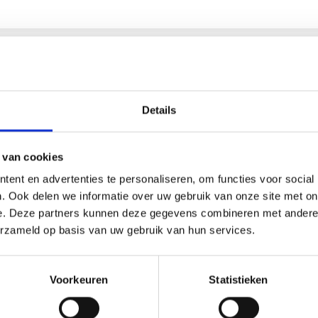
korting
29% korting
Details
 van cookies
ent en advertenties te personaliseren, om functies voor social
. Ook delen we informatie over uw gebruik van onze site met on
e. Deze partners kunnen deze gegevens combineren met andere i
erzameld op basis van uw gebruik van hun services.
Voorkeuren
Statistieken
 OLIEKRIDT, 24 STUKS
FILIA OLIEKRIDT, 9 STUKS
.85
EUR 2.70
EUR 8.35
EUR 3.85