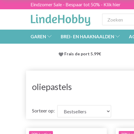
Eindzomer Sale - Bespaar tot 50% - Klik hier
GAREN
BREI- EN HAAKNAALDEN
A
Frais de port 5.99€
oliepastels
Sorteer op: