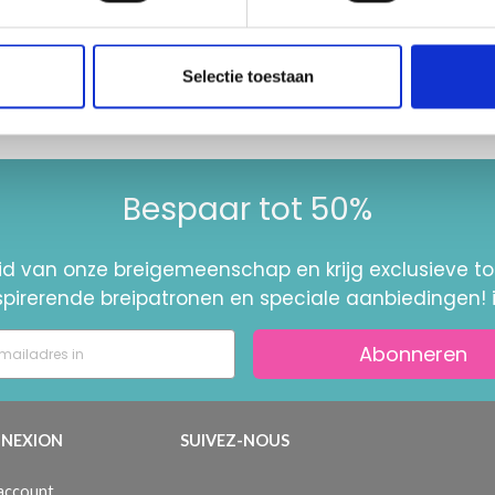
 alle opties
Voeg toe aan winkelwagen
Selectie toestaan
Bespaar tot 50%
id van onze breigemeenschap en krijg exclusieve 
nspirerende breipatronen en speciale aanbiedingen! 
Abonneren
NEXION
SUIVEZ-NOUS
 account