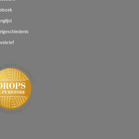
sboek
nglijst
elgeschiedenis
wsbrief