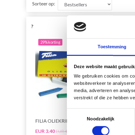
Sorteer op:
?
29% korting
29% 
Toestemming
Deze website maakt gebruik
We gebruiken cookies om cont
websiteverkeer te analyseren
media, adverteren en analys
verstrekt of die ze hebben v
Toestemmingsselectie
Noodzakelijk
FILIA OLIEKRIDT, 12 STUKS
FILIA
EUR 3.40
EUR 5
EUR 4.85