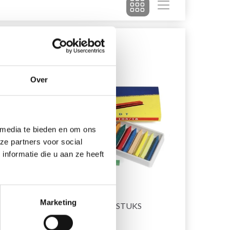
30% korting
Over
 media te bieden en om ons
ze partners voor social
nformatie die u aan ze heeft
Marketing
FILIA OLIEKRIDT, 18 STUKS
EUR 4.30
EUR 6.15