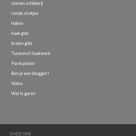
stenen schilderij
ronde stokjes
Haken
haak gids
breien gids
Tunesisch haakwerk
Parel platen
Ben je een blogger?
Video
Wat is garen
OVER ONS