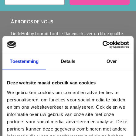
À PROPOS DE NOUS
LindeHobby fournit tout le Danemark avec du fil de qualité.
Nous avons une large gamme de marques populaires avec
plus de 15 000 numéros d'articles. Notre équipe s'efforce
de vous fournir le meilleur service possible et la livraison la
Toestemming
Details
Over
plus rapide à tout moment. Découvrez l'équipe derrière
LindeHobby ici.
Deze website maakt gebruik van cookies
We gebruiken cookies om content en advertenties te
personaliseren, om functies voor social media te bieden
en om ons websiteverkeer te analyseren. Ook delen we
INFORMATION
informatie over uw gebruik van onze site met onze
partners voor social media, adverteren en analyse. Deze
Over Ons
partners kunnen deze gegevens combineren met andere
Questions Fréquentes