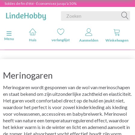
Soldes de fin d'été - Économisez jusqu'à 50%
Navigatie in-/uitschakelen
Menu
Huis
verlanglijst
Aanmelden
Winkelwagen
Merinogaren
Merinogaren wordt gesponnen van de wol van merinoschapen
en staat bekend om zijn uitzonderlijke zachtheid en elasticiteit.
Het garen voelt comfortabel direct op de huid en jeukt niet,
waardoor het perfect is voor zowel kinderkleding als kleding
voor volwassenen, accessoires en babybreiwerk. Merinowol
heeft van nature een temperatuurregulerend effect, waardoor
het lekker warm is in de winter en licht en ademend aanvoelt in
de zomer. Het absorbeert vocht effectief, houdt zijn vorm