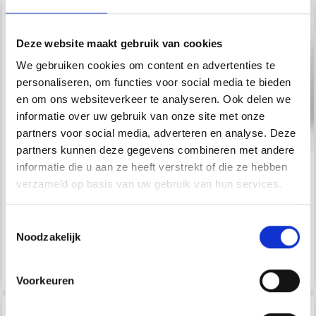
Deze website maakt gebruik van cookies
We gebruiken cookies om content en advertenties te
personaliseren, om functies voor social media te bieden
en om ons websiteverkeer te analyseren. Ook delen we
informatie over uw gebruik van onze site met onze
partners voor social media, adverteren en analyse. Deze
partners kunnen deze gegevens combineren met andere
Économisez jusqu'à 50 %
informatie die u aan ze heeft verstrekt of die ze hebben
LANG YARNS CARPE
ONION
verzameld op basis van uw gebruik van hun services.
Soyez le premier à connaître nos soldes et
DIEM
ALPACA+MERINO
offres limitées en vous inscrivant à notre
WOOL+NETTLES
newsletter gratuite !
Toestemmingsselectie
EUR 7.95
EUR 7.99
Noodzakelijk
Bekijk alle opties
Bekijk alle opties
Voorkeuren
Oui, inscrivez-moi !