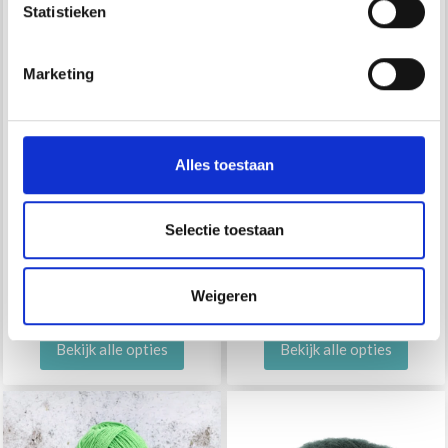
Statistieken
Non, merci
Marketing
Wil je liever nieuws ontvangen over onze
aanbiedingen en kortingen in het Nederlands?
Ja, graag!
Alles toestaan
LANG YARNS MERINO
MAYFLOWER
Selectie toestaan
120
AMADORA
Weigeren
EUR 6.25
EUR 14.75
Bekijk alle opties
Bekijk alle opties