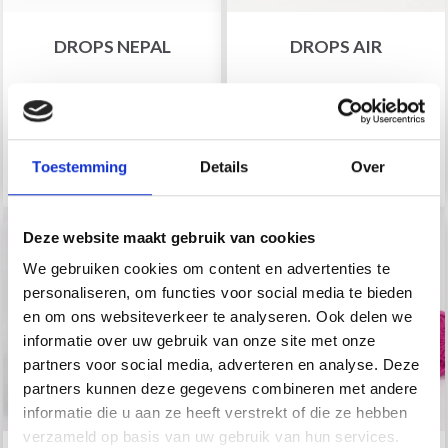
DROPS NEPAL
DROPS AIR
EUR 2.50
EUR 4.99
Prijs vanaf
Toestemming
Details
Over
Bekijk alle opties
Bekijk alle opties
Deze website maakt gebruik van cookies
We gebruiken cookies om content en advertenties te
personaliseren, om functies voor social media te bieden
en om ons websiteverkeer te analyseren. Ook delen we
informatie over uw gebruik van onze site met onze
partners voor social media, adverteren en analyse. Deze
partners kunnen deze gegevens combineren met andere
informatie die u aan ze heeft verstrekt of die ze hebben
verzameld op basis van uw gebruik van hun services.