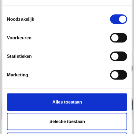
DROPS HOUDT VAN
DROPS KARISMA
JOU 9
Toestemmingsselectie
Noodzakelijk
EUR 0.95
EUR 2.65
Voorkeuren
Bekijk alle opties
Bekijk alle opties
Statistieken
Marketing
Alles toestaan
Selectie toestaan
DROPS COTTON
DROPS BOMULL-LIN