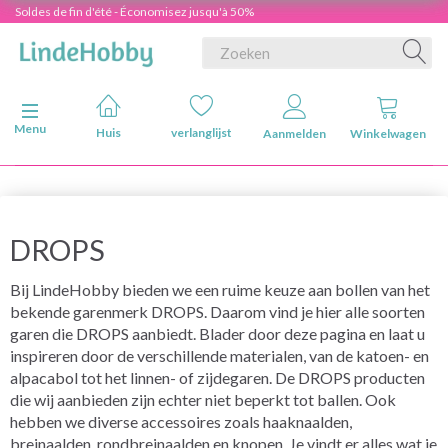
Soldes de fin d'été - Économisez jusqu'à 50%
Navigatie in-/uitschakelen
Menu
Huis
verlanglijst
Aanmelden
Winkelwagen
DROPS
Bij LindeHobby bieden we een ruime keuze aan bollen van het
bekende garenmerk DROPS. Daarom vind je hier alle soorten
garen die DROPS aanbiedt. Blader door deze pagina en laat u
inspireren door de verschillende materialen, van de katoen- en
alpacabol tot het linnen- of zijdegaren. De DROPS producten
die wij aanbieden zijn echter niet beperkt tot ballen. Ook
hebben we diverse accessoires zoals haaknaalden,
breinaalden, rondbreinaalden en knopen. Je vindt er alles wat je