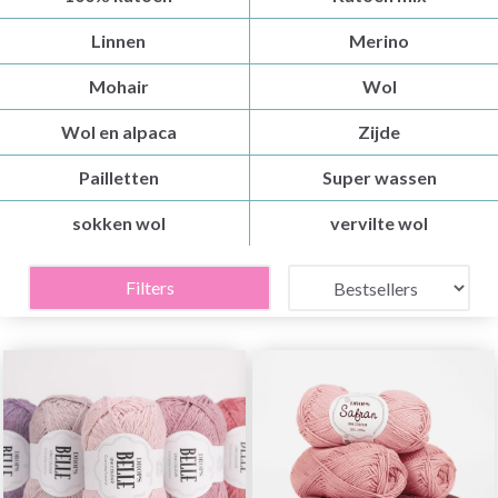
Linnen
Merino
Mohair
Wol
Wol en alpaca
Zijde
Pailletten
Super wassen
sokken wol
vervilte wol
Filters