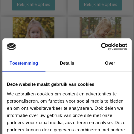
Bekijk alle opties
Bekijk alle opties
Toestemming
Details
Over
Deze website maakt gebruik van cookies
49-14 GENTLE DAY
50-2 COOKIE PARADE
We gebruiken cookies om content en advertenties te
CARDIGAN BY DROPS
SWEATER BY DROPS
personaliseren, om functies voor social media te bieden
DESIGN
DESIGN
en om ons websiteverkeer te analyseren. Ook delen we
informatie over uw gebruik van onze site met onze
EUR 20.65
EUR 21.00
Prijs vanaf
Prijs vanaf
partners voor social media, adverteren en analyse. Deze
Économisez jusqu'à 50 %
partners kunnen deze gegevens combineren met andere
Bekijk alle opties
Bekijk alle opties