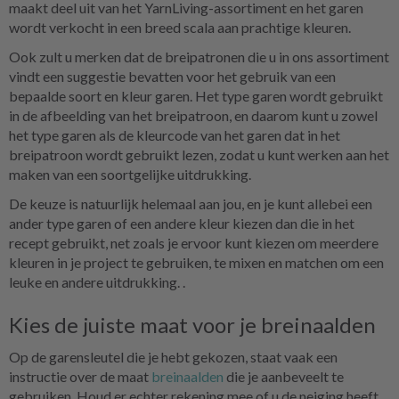
maakt deel uit van het YarnLiving-assortiment en het garen
wordt verkocht in een breed scala aan prachtige kleuren.
Ook zult u merken dat de breipatronen die u in ons assortiment
vindt een suggestie bevatten voor het gebruik van een
bepaalde soort en kleur garen. Het type garen wordt gebruikt
in de afbeelding van het breipatroon, en daarom kunt u zowel
het type garen als de kleurcode van het garen dat in het
breipatroon wordt gebruikt lezen, zodat u kunt werken aan het
maken van een soortgelijke uitdrukking.
De keuze is natuurlijk helemaal aan jou, en je kunt allebei een
ander type garen of een andere kleur kiezen dan die in het
recept gebruikt, net zoals je ervoor kunt kiezen om meerdere
kleuren in je project te gebruiken, te mixen en matchen om een
leuke en andere uitdrukking. .
Kies de juiste maat voor je breinaalden
Op de garensleutel die je hebt gekozen, staat vaak een
instructie over de maat
breinaalden
die je aanbeveelt te
gebruiken. Houd er echter rekening mee of u de neiging heeft