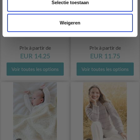
Selectie toestaan
268-7 SAND WHISPER
267-30 DAISY KISS TOP
Weigeren
TOP
BY DROPS DESIGN
Prix à partir de
Prix à partir de
EUR 14.25
EUR 11.75
Voir toutes les options
Voir toutes les options