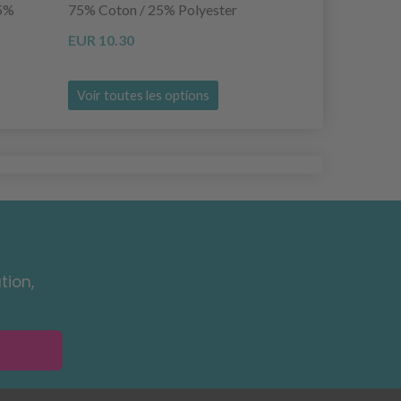
 5%
75% Coton / 25% Polyester
75% Polyest
EUR 10.30
EUR 10.30
Voir toutes les options
Voir toutes
tion,