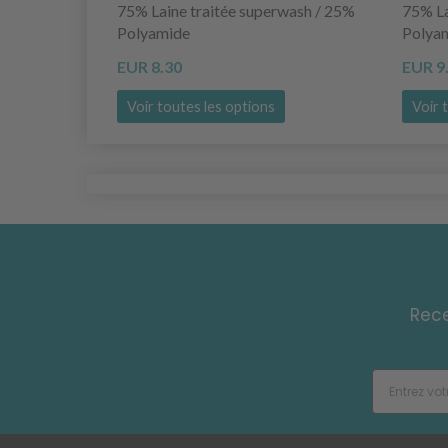
75% Laine traitée superwash / 25%
75% La
Polyamide
Polya
EUR 8.30
EUR 9
Voir toutes les options
Voir 
Rece