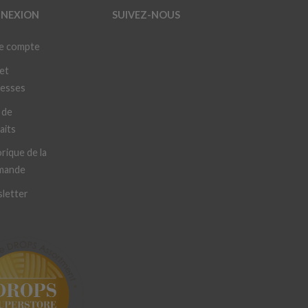
NEXION
SUIVEZ-NOUS
e compte
et
resses
 de
aits
rique de la
mande
letter