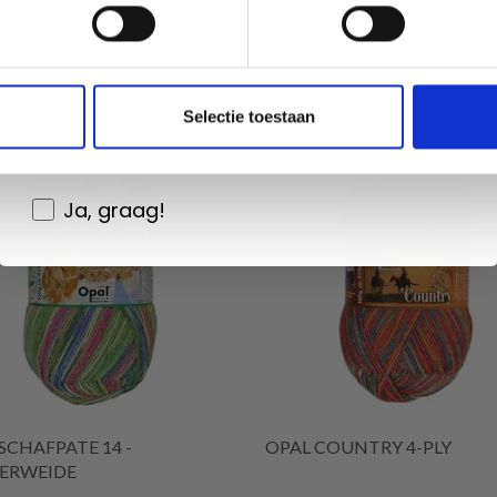
Non, merci
Wil je liever nieuws ontvangen over onze
Selectie toestaan
aanbiedingen en kortingen in het
Nederlands?
Ja, graag!
SCHAFPATE 14 -
OPAL COUNTRY 4-PLY
ERWEIDE