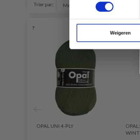
Trier par:
?
Weigeren
OPAL UNI 4-PLY
OPAL 
WINT