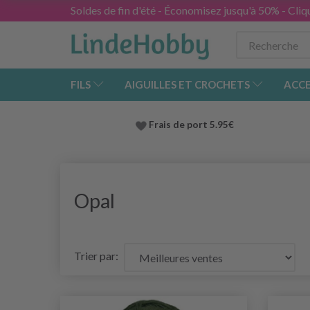
Soldes de fin d'été - Économisez jusqu'à 50% - Cliqu
FILS
AIGUILLES ET CROCHETS
ACCE
Frais de port 5.95€
Opal
Trier par: