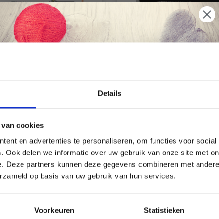
Économisez jusqu'à 50 %
Details
Soyez le premier à connaître nos soldes et
 van cookies
offres limitées en vous inscrivant à notre
AL BEAUTY BALANCE
OPAL NACH
ent en advertenties te personaliseren, om functies voor social
newsletter gratuite !
HUNDERTWASSE
. Ook delen we informatie over uw gebruik van onze site met on
EDITION 4-PLY
e. Deze partners kunnen deze gegevens combineren met andere i
erzameld op basis van uw gebruik van hun services.
EUR 10.50
EUR 10.95
Oui, inscrivez-moi !
Voorkeuren
Statistieken