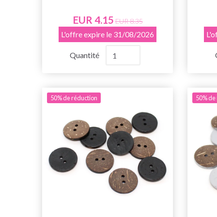
EUR 4.15
EUR 8.35
L'offre expire le 31/08/2026
L'o
Quantité
50% de réduction
50% de 