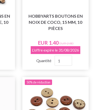
S EN
HOBBYARTS BOUTONS EN
, 10
NOIX DE COCO, 15 MM, 10
PIÈCES
EUR 1.40
EUR 2.80
L'offre expire le 31/08/2026
Quantité
50% de réduction