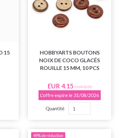
O 15
HOBBYARTS BOUTONS
NOIX DE COCO GLACÉS
ROUILLE 15 MM, 10 PCS
EUR 4.15
EUR 8.35
L'offre expire le 31/08/2026
Quantité
49% de réduction