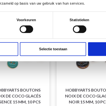
Quantité
Quantité
erzameld op basis van uw gebruik van hun services.
Voorkeuren
Statistieken
réduction
50% de réduction
Selectie toestaan
BBYARTS BOUTONS
HOBBYARTS BOUT
IX DE COCO GLACÉS
NOIX DE COCO GLA
SENCE 15 MM, 10 PCS
NOIR 15 MM, 10 PC