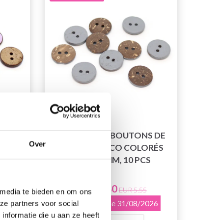
ONS
HOBBYARTS BOUTONS DE
Over
CÉ
NOIX DE COCO COLORÉS
 10
GRIS 15 MM, 10 PCS
EUR 2.80
EUR 5.55
 media te bieden en om ons
2026
L'offre expire le 31/08/2026
ze partners voor social
nformatie die u aan ze heeft