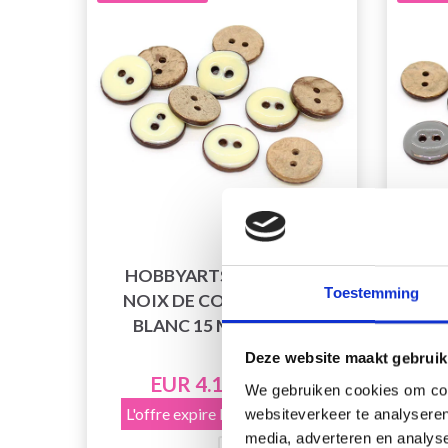
HOBBYARTS BOUTONS
HO
Toestemming
NOIX DE COCO GLACÉS
NO
BLANC 15 MM, 10 PCS
Deze website maakt gebruik
EUR 4.15
EUR 8.35
We gebruiken cookies om cont
L'offre expire le 31/08/2026
L'o
websiteverkeer te analyseren
media, adverteren en analys