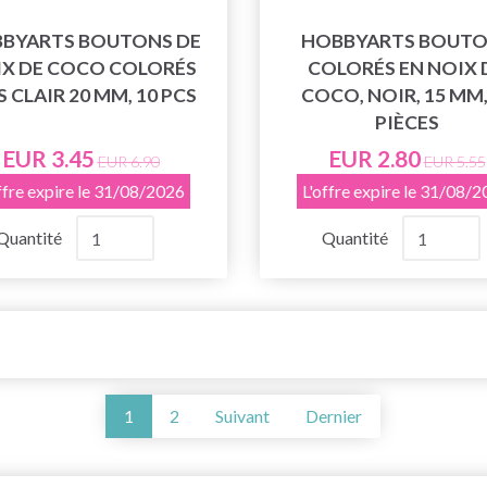
BYARTS BOUTONS DE
HOBBYARTS BOUT
X DE COCO COLORÉS
COLORÉS EN NOIX 
S CLAIR 20 MM, 10 PCS
COCO, NOIR, 15 MM,
PIÈCES
EUR 3.45
EUR 2.80
EUR 6.90
EUR 5.55
ffre expire le 31/08/2026
L'offre expire le 31/08/
Quantité
Quantité
1
2
Suivant
Dernier