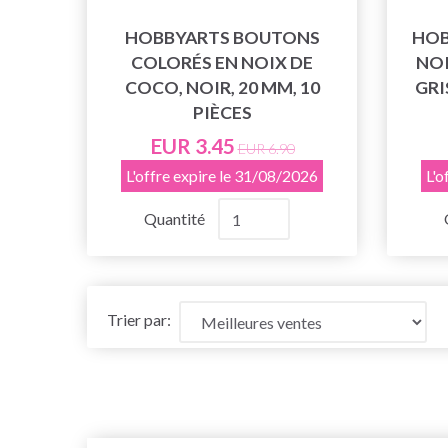
HOBBYARTS BOUTONS
HOB
COLORÉS EN NOIX DE
NOI
COCO, NOIR, 20 MM, 10
GRI
PIÈCES
EUR 3.45
EUR 6.90
L'offre expire le 31/08/2026
L'o
Quantité
Trier par: