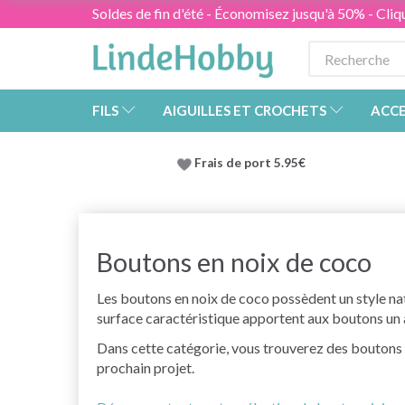
Soldes de fin d'été - Économisez jusqu'à 50% - Cliqu
FILS
AIGUILLES ET CROCHETS
ACCE
Frais de port 5.95€
Boutons en noix de coco
Les boutons en noix de coco possèdent un style natu
surface caractéristique apportent aux boutons un a
Dans cette catégorie, vous trouverez des boutons e
prochain projet.