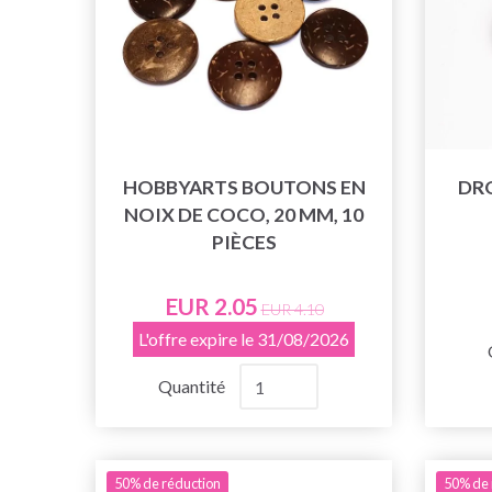
HOBBYARTS BOUTONS EN
DRO
NOIX DE COCO, 20 MM, 10
PIÈCES
EUR 2.05
EUR 4.10
L'offre expire le 31/08/2026
Quantité
50% de réduction
50% de 