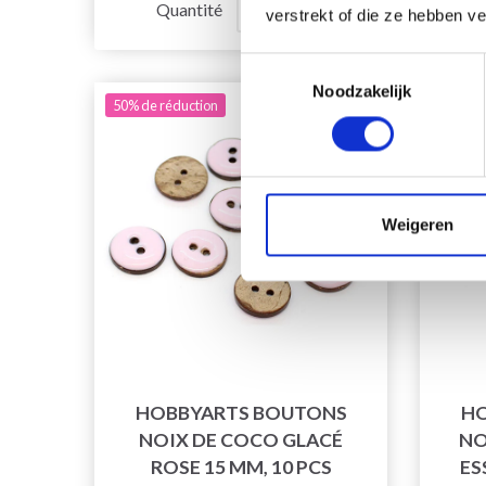
Quantité
verstrekt of die ze hebben v
Toestemmingsselectie
Noodzakelijk
50% de réduction
50% de 
Weigeren
HOBBYARTS BOUTONS
HO
NOIX DE COCO GLACÉ
NO
ROSE 15 MM, 10 PCS
ES