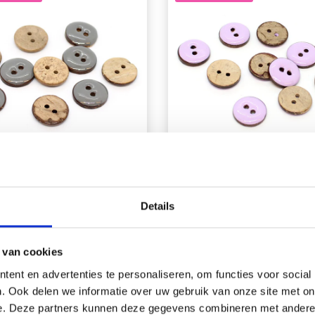
BBYARTS BOUTONS
HOBBYARTS BOUT
Details
IX DE COCO GLACÉS
NOIX DE COCO GLA
GRIS 15 MM, 10 PCS
VIOLET CLAIR 15 MM,
PCS
 van cookies
EUR 4.15
EUR 4.15
EUR 8.35
EUR 8.35
ent en advertenties te personaliseren, om functies voor social
ffre expire le 31/08/2026
L'offre expire le 31/08/
. Ook delen we informatie over uw gebruik van onze site met on
e. Deze partners kunnen deze gegevens combineren met andere i