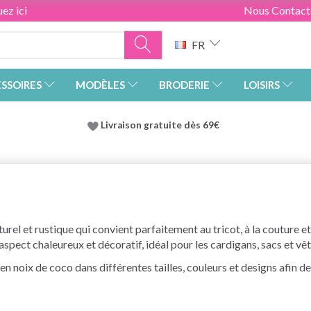
ez ici
Nous Contact
FR
SSOIRES
MODÈLES
BRODERIE
LOISIRS
Livraison gratuite dès 69€
rel et rustique qui convient parfaitement au tricot, à la couture et 
spect chaleureux et décoratif, idéal pour les cardigans, sacs et v
n noix de coco dans différentes tailles, couleurs et designs afin d