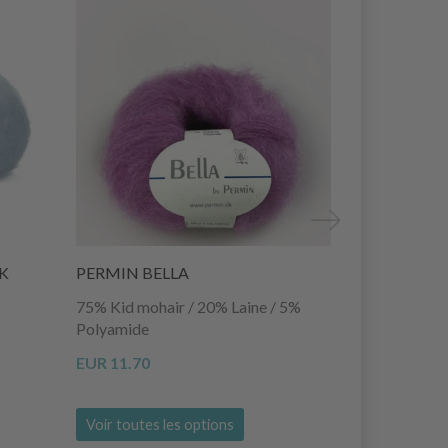
K
PERMIN BELLA
KREMKE SO
75% Kid mohair / 20% Laine / 5%
72% Mohair 
Polyamide
EUR 13.95
EUR 11.70
Voir toutes les options
Voir toutes