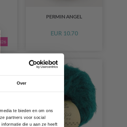
PERMIN ANGEL
EUR 10.70
5
2026
19% de réduction
Over
 media te bieden en om ons
ze partners voor social
nformatie die u aan ze heeft