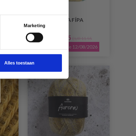
AY
NAVIA FÍPA
Marketing
EUR 9.25
45
EUR 11.55
2026
L'offre expire le 12/08/2026
Alles toestaan
Array