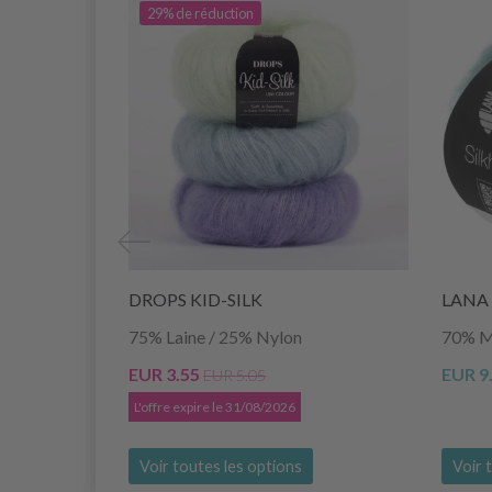
29% de réduction
DROPS KID-SILK
LANA 
75% Laine / 25% Nylon
70% Mo
EUR 3.55
EUR 9
EUR 5.05
L'offre expire le 31/08/2026
Voir toutes les options
Voir 