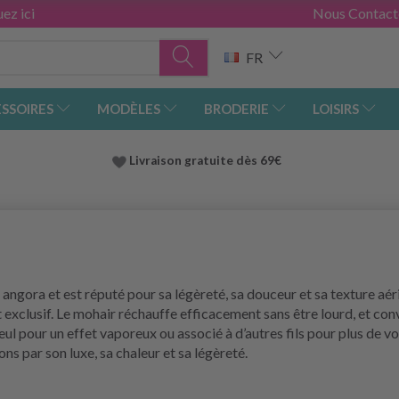
ez ici
Nous Contact
FR
SSOIRES
MODÈLES
BRODERIE
LOISIRS
Livraison gratuite dès 69€
vre angora et est réputé pour sa légèreté, sa douceur et sa texture aé
t exclusif. Le mohair réchauffe efficacement sans être lourd, et con
seul pour un effet vaporeux ou associé à d’autres fils pour plus de vo
ns par son luxe, sa chaleur et sa légèreté.