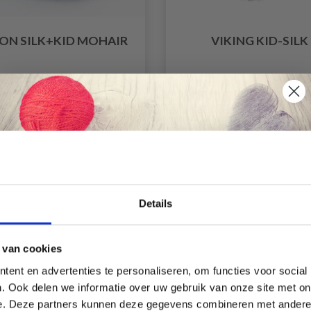
ON SILK+KID MOHAIR
VIKING KID-SILK
EUR 14.55
EUR 6.75
EUR 10.3
L'offre expire le 31/08/
14% de réduction
Économisez jusqu'à 50 %
Details
Soyez le premier à connaître nos soldes et
 van cookies
offres limitées en vous inscrivant à notre
ent en advertenties te personaliseren, om functies voor social
newsletter gratuite !
. Ook delen we informatie over uw gebruik van onze site met on
e. Deze partners kunnen deze gegevens combineren met andere i