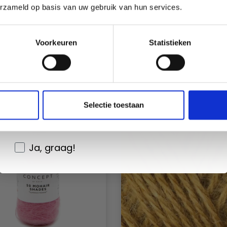
erzameld op basis van uw gebruik van hun services.
ION MOHAIR+WOOL
MANOS DEL URUGU
Oui, inscrivez-moi !
Voorkeuren
Statistieken
CABRITO
EUR 7.99
EUR 12.30
EUR 14.
Non, merci
L'offre expire le 12/08/
Wil je liever nieuws ontvangen over onze
Selectie toestaan
aanbiedingen en kortingen in het
Nederlands?
Ja, graag!