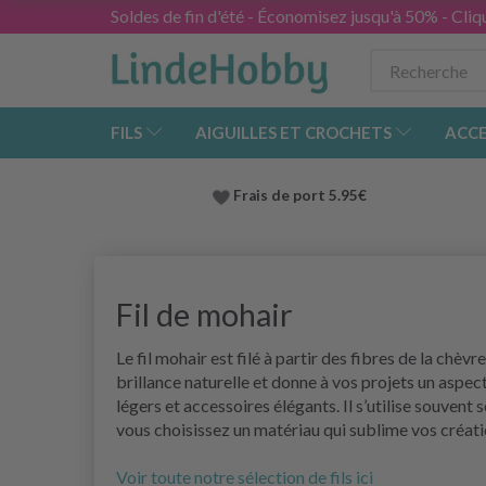
Soldes de fin d'été - Économisez jusqu'à 50% - Cliqu
FILS
AIGUILLES ET CROCHETS
ACCE
Frais de port 5.95€
Fil de mohair
Le fil mohair est filé à partir des fibres de la chè
brillance naturelle et donne à vos projets un aspec
légers et accessoires élégants. Il s’utilise souvent 
vous choisissez un matériau qui sublime vos créatio
Voir toute notre sélection de fils ici