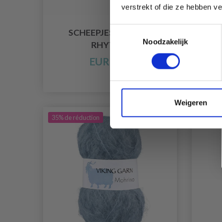
verstrekt of die ze hebben v
Toestemmingsselectie
SCHEEPJES MOHAIR
ON
Noodzakelijk
RHYTHM
EUR 8.50
Weigeren
35% de réduction