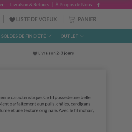
er
Livraison & Retours
À Propos de Nous
PANIER
LISTE DE VOEUX
SOLDES DE FIN D’ÉTÉ
OUTLET
Livraison 2-3 jours
rienne caractéristique. Ce fil possède une belle
vient parfaitement aux pulls, châles, cardigans
lume et une texture originale. Avec le fil mohair,