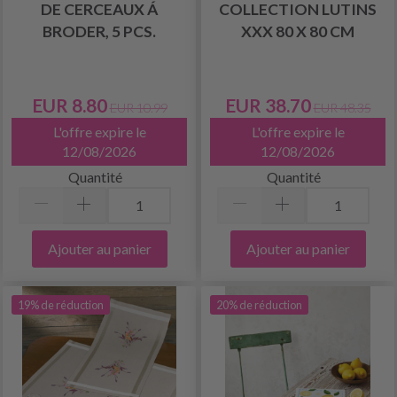
DE CERCEAUX Á
COLLECTION LUTINS
BRODER, 5 PCS.
XXX 80 X 80 CM
EUR 8.80
EUR 38.70
EUR 10.99
EUR 48.35
L'offre expire le
L'offre expire le
12/08/2026
12/08/2026
Quantité
Quantité
Ajouter au panier
Ajouter au panier
19% de réduction
20% de réduction