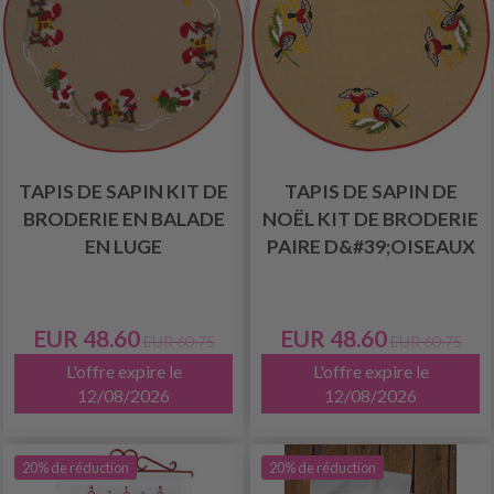
TAPIS DE SAPIN KIT DE
TAPIS DE SAPIN DE
BRODERIE EN BALADE
NOËL KIT DE BRODERIE
EN LUGE
PAIRE D&#39;OISEAUX
EUR 48.60
EUR 48.60
EUR 60.75
EUR 60.75
L'offre expire le
L'offre expire le
12/08/2026
12/08/2026
20% de réduction
20% de réduction