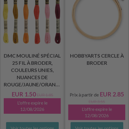
DMC MOULINÉ SPÉCIAL
HOBBYARTS CERCLE À
25 FIL À BRODER,
BRODER
COULEURS UNIES,
NUANCES DE
ROUGE/JAUNE/ORANGE
EUR 1.50
EUR 2.85
Prix à partir de
EUR 1.85
EUR 3.55
L'offre expire le
12/08/2026
L'offre expire le
12/08/2026
Voir toutes les options
Voir toutes les options