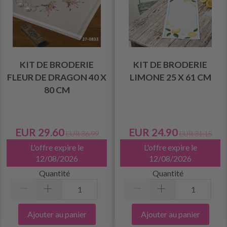
KIT DE BRODERIE
KIT DE BRODERIE
FLEUR DE DRAGON 40 X
LIMONE 25 X 61 CM
80 CM
EUR 29.60
EUR 24.90
EUR 36.99
EUR 31.15
L'offre expire le
L'offre expire le
12/08/2026
12/08/2026
Quantité
Quantité
Ajouter au panier
Ajouter au panier