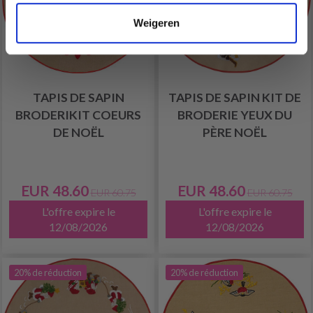
Weigeren
TAPIS DE SAPIN
TAPIS DE SAPIN KIT DE
BRODERIKIT COEURS
BRODERIE YEUX DU
DE NOËL
PÈRE NOËL
EUR 48.60
EUR 48.60
EUR 60.75
EUR 60.75
L'offre expire le
L'offre expire le
12/08/2026
12/08/2026
20% de réduction
20% de réduction