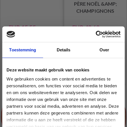
PÈRE NOËL &AMP;
CHAMPIGNONS
EUR 15.55
EUR 48.60
EUR 19.40
EUR 60.75
L'offre expire le
L'offre expire le
12/08/2026
12/08/2026
Toestemming
Details
Over
Quantité
Deze website maakt gebruik van cookies
Ajouter au panier
We gebruiken cookies om content en advertenties te
personaliseren, om functies voor social media te bieden
20% de réduction
20% de réduction
en om ons websiteverkeer te analyseren. Ook delen we
informatie over uw gebruik van onze site met onze
partners voor social media, adverteren en analyse. Deze
Économisez jusqu'à 50 %
partners kunnen deze gegevens combineren met andere
informatie die u aan ze heeft verstrekt of die ze hebben
Soyez le premier à connaître nos soldes et
verzameld op basis van uw gebruik van hun services.