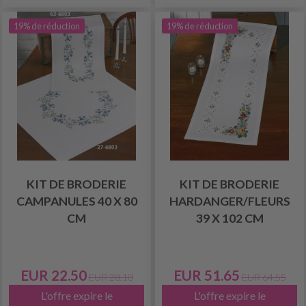
19% de réduction
19% de réduction
KIT DE BRODERIE
KIT DE BRODERIE
CAMPANULES 40 X 80
HARDANGER/FLEURS
CM
39 X 102 CM
EUR 22.50
EUR 51.65
EUR 28.10
EUR 64.55
L'offre expire le
L'offre expire le