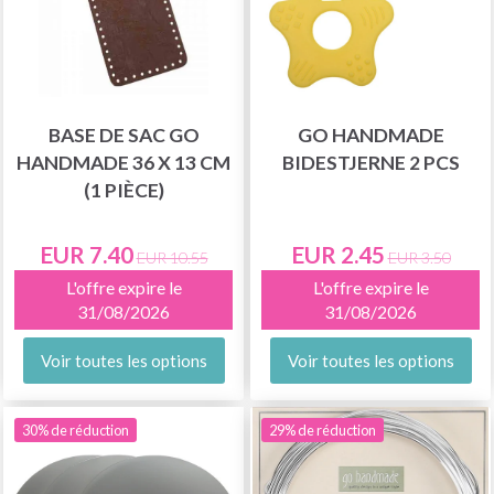
BASE DE SAC GO
GO HANDMADE
HANDMADE 36 X 13 CM
BIDESTJERNE 2 PCS
(1 PIÈCE)
EUR 7.40
EUR 2.45
EUR 10.55
EUR 3.50
L'offre expire le
L'offre expire le
31/08/2026
31/08/2026
Voir toutes les options
Voir toutes les options
30% de réduction
29% de réduction