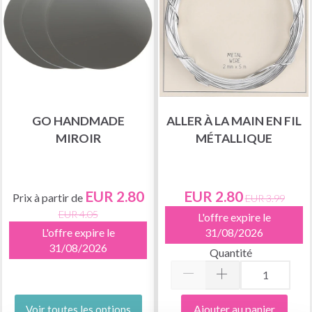
GO HANDMADE
ALLER À LA MAIN EN FIL
MIROIR
MÉTALLIQUE
EUR 2.80
EUR 2.80
Prix à partir de
EUR 3.99
EUR 4.05
L'offre expire le
L'offre expire le
31/08/2026
31/08/2026
Quantité
Ajouter au panier
Voir toutes les options