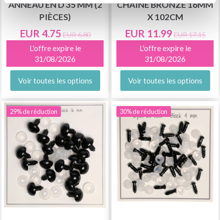
ANNEAU EN D 35 MM (2
CHAÎNE BRONZE 16MM
PIÈCES)
X 102CM
EUR 4.75
EUR 11.99
EUR 6.80
EUR 17.15
L'offre expire le
L'offre expire le
31/08/2026
31/08/2026
Voir toutes les options
Voir toutes les options
29% de réduction
30% de réduction