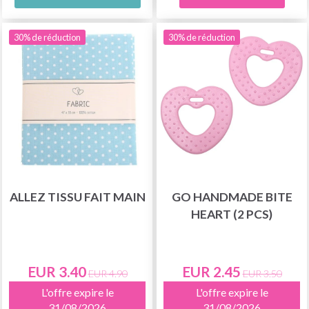
30% de réduction
30% de réduction
ALLEZ TISSU FAIT MAIN
GO HANDMADE BITE
HEART (2 PCS)
EUR 3.40
EUR 2.45
EUR 4.90
EUR 3.50
L'offre expire le
L'offre expire le
31/08/2026
31/08/2026