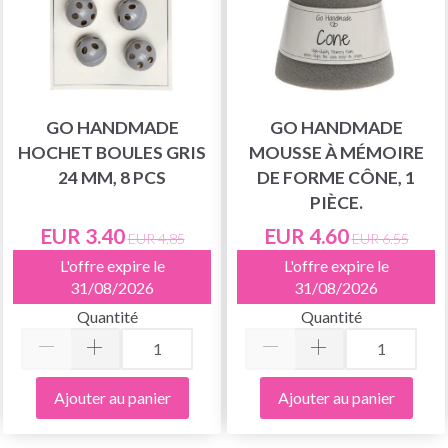
GO HANDMADE
GO HANDMADE
HOCHET BOULES GRIS
MOUSSE À MÉMOIRE
24 MM, 8 PCS
DE FORME CÔNE, 1
PIÈCE.
EUR 3.40
EUR 4.60
EUR 4.85
EUR 6.55
L'offre expire le
L'offre expire le
31/08/2026
31/08/2026
Quantité
Quantité
Ajouter au panier
Ajouter au panier