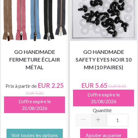
GO HANDMADE
GO HANDMADE
FERMETURE ÉCLAIR
SAFETY EYES NOIR 10
MÉTAL
MM (10 PAIRES)
EUR 2.25
EUR 5.65
Prix à partir de
EUR 8.10
EUR 3.20
L'offre expire le
L'offre expire le
31/08/2026
31/08/2026
Quantité
Ajouter au panier
Voir toutes les options