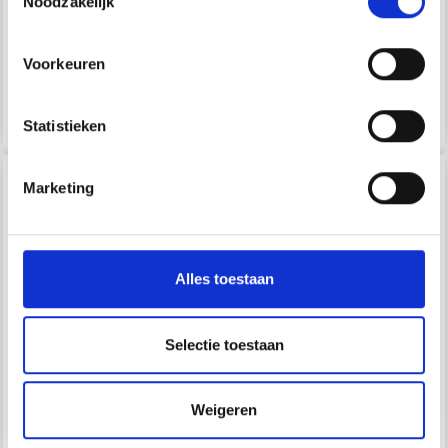
31/08/2026
31/08/2026
Noodzakelijk
Quantité
Voorkeuren
Ajouter au panier
Voir toutes les options
Statistieken
30% de réduction
30% de réduction
Marketing
Alles toestaan
Selectie toestaan
SERRURE À HOMARD
BANDOULIÈRE GO
Weigeren
GO HANDMADE AVEC
HANDMADE AVEC