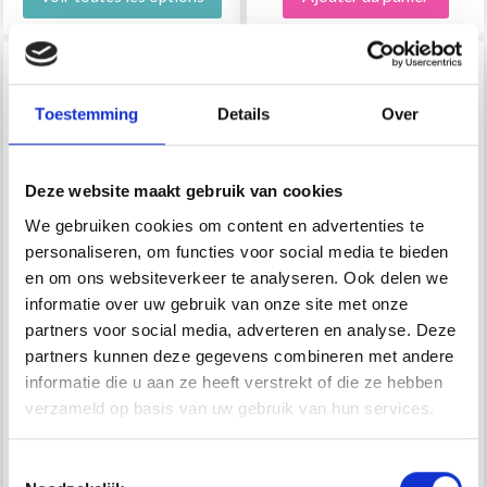
30% de réduction
30% de réduction
Toestemming
Details
Over
Deze website maakt gebruik van cookies
We gebruiken cookies om content en advertenties te
personaliseren, om functies voor social media te bieden
en om ons websiteverkeer te analyseren. Ook delen we
informatie over uw gebruik van onze site met onze
GO HANDMADE
GO HANDMADE
partners voor social media, adverteren en analyse. Deze
SAFETY EYES NOIR
BIDEPOTE (2 PCS)
partners kunnen deze gegevens combineren met andere
6MM (20 PAIRES)
informatie die u aan ze heeft verstrekt of die ze hebben
verzameld op basis van uw gebruik van hun services.
EUR 5.65
EUR 2.45
EUR 8.10
EUR 3.50
L'offre expire le
L'offre expire le
Toestemmingsselectie