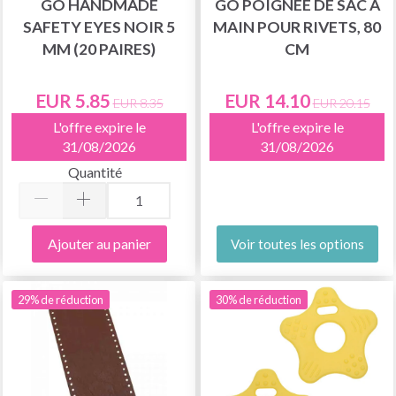
GO HANDMADE
GO POIGNÉE DE SAC À
SAFETY EYES NOIR 5
MAIN POUR RIVETS, 80
MM (20 PAIRES)
CM
EUR 5.85
EUR 14.10
EUR 8.35
EUR 20.15
L'offre expire le
L'offre expire le
31/08/2026
31/08/2026
Quantité
Ajouter au panier
Voir toutes les options
29% de réduction
30% de réduction