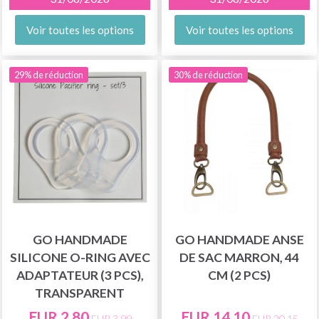
Voir toutes les options
Voir toutes les options
29% de réduction
30% de réduction
GO HANDMADE
GO HANDMADE ANSE
SILICONE O-RING AVEC
DE SAC MARRON, 44
ADAPTATEUR (3 PCS),
CM (2 PCS)
TRANSPARENT
EUR 2.80
EUR 14.10
EUR 3.99
EUR 20.15