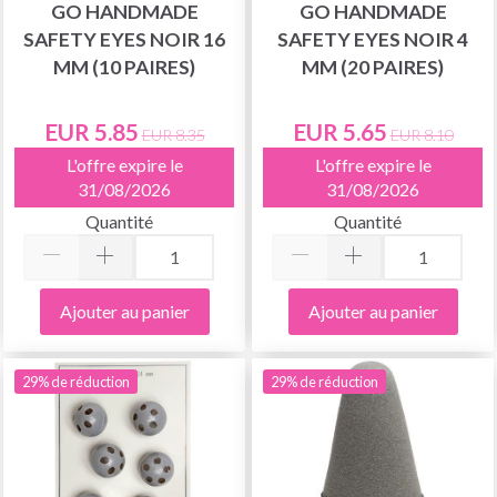
GO HANDMADE
GO HANDMADE
SAFETY EYES NOIR 16
SAFETY EYES NOIR 4
MM (10 PAIRES)
MM (20 PAIRES)
EUR 5.85
EUR 5.65
EUR 8.35
EUR 8.10
L'offre expire le
L'offre expire le
31/08/2026
31/08/2026
Quantité
Quantité
Ajouter au panier
Ajouter au panier
29% de réduction
29% de réduction