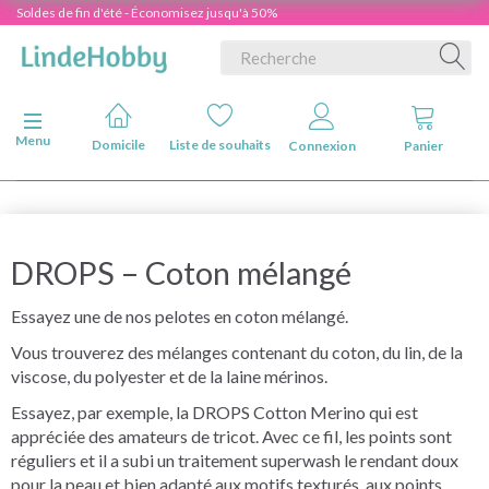
Soldes de fin d'été - Économisez jusqu'à 50%
Basculer la navigation
Menu
Domicile
Liste de souhaits
Connexion
Panier
DROPS – Coton mélangé
Essayez une de nos pelotes en coton mélangé.
Vous trouverez des mélanges contenant du coton, du lin, de la
viscose, du polyester et de la laine mérinos.
Essayez, par exemple, la DROPS Cotton Merino qui est
appréciée des amateurs de tricot. Avec ce fil, les points sont
réguliers et il a subi un traitement superwash le rendant doux
pour la peau et bien adapté aux motifs texturés, aux points