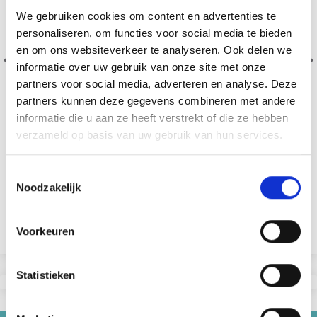
We gebruiken cookies om content en advertenties te
personaliseren, om functies voor social media te bieden
en om ons websiteverkeer te analyseren. Ook delen we
informatie over uw gebruik van onze site met onze
partners voor social media, adverteren en analyse. Deze
partners kunnen deze gegevens combineren met andere
informatie die u aan ze heeft verstrekt of die ze hebben
verzameld op basis van uw gebruik van hun services.
Toestemmingsselectie
DROPS BELLE
Noodzakelijk
53% Coton / 47% Lin
EUR 2.35
Voorkeuren
Voir toutes les options
Statistieken