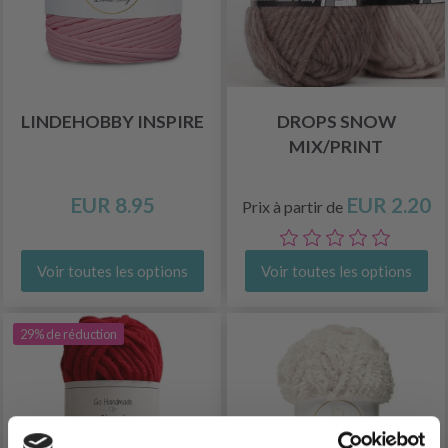
LINDEHOBBY INSPIRE
DROPS SNOW
MIX/PRINT
EUR 8.95
EUR 2.20
Prix à partir de
Voir toutes les options
Voir toutes les options
29% de réduction