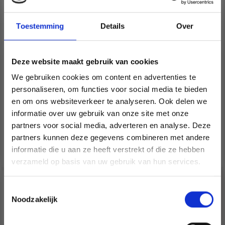
Toestemming
Details
Over
GO HANDMADE HAPPY
LINDEHOBBY VELVET
Deze website maakt gebruik van cookies
CHUNKY DOUBLE
SOFT
We gebruiken cookies om content en advertenties te
personaliseren, om functies voor social media te bieden
EUR 3.05
EUR 6.10
en om ons websiteverkeer te analyseren. Ook delen we
EUR 4.35
informatie over uw gebruik van onze site met onze
L'offre expire le
partners voor social media, adverteren en analyse. Deze
Économisez jusqu'à 50 %
31/08/2026
partners kunnen deze gegevens combineren met andere
Voir toutes les options
Voir toutes les options
informatie die u aan ze heeft verstrekt of die ze hebben
Soyez le premier à connaître nos soldes et
verzameld op basis van uw gebruik van hun services.
offres limitées en vous inscrivant à notre
newsletter gratuite !
Toestemmingsselectie
Noodzakelijk