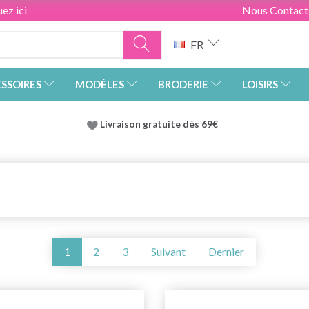
ez ici
Nous Contact
FR
SSOIRES
MODÈLES
BRODERIE
LOISIRS
Livraison gratuite dès 69€
1
2
3
Suivant
Dernier