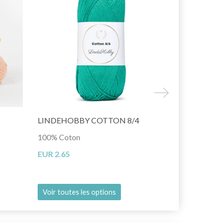
LINDEHOBBY COTTON 8/4
LINDEHOBB
100% Coton
100% Polyes
EUR 2.65
EUR 6.45
Voir toutes les options
Voir toutes