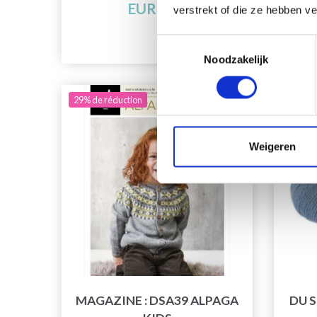
EUR 5.90
verstrekt of die ze hebben v
Toestemmingsselectie
Noodzakelijk
29% de réduction
Weigeren
MAGAZINE : DSA39 ALPAGA
DU 