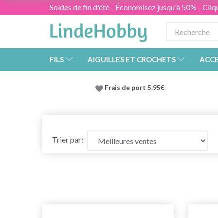
Soldes de fin d'été - Économisez jusqu'à 50% - Cliqu
FILS
AIGUILLES ET CROCHETS
ACCE
Frais de port 5.95€
Trier par: