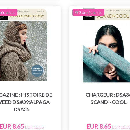
réduction
29% de réduction
AZINE : HISTOIRE DE
CHARGEUR : DSA3
EED D&#39;ALPAGA
SCANDI-COOL
DSA35
EUR 8.65
EUR 8.65
EUR 12.35
EUR 12.3