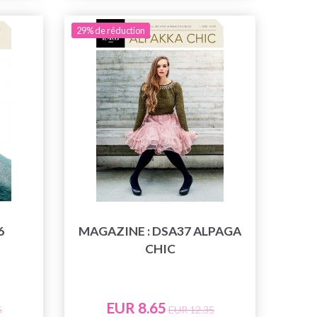
29% de réduction
6
MAGAZINE : DSA37 ALPAGA
CHIC
EUR 8.65
5
EUR 12.35