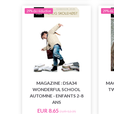
29% de réduction
29% de 
MAGAZINE : DSA34
MAG
WONDERFUL SCHOOL
TW
AUTOMNE - ENFANTS 2-8
ANS
EUR 8.65
EUR 12.35