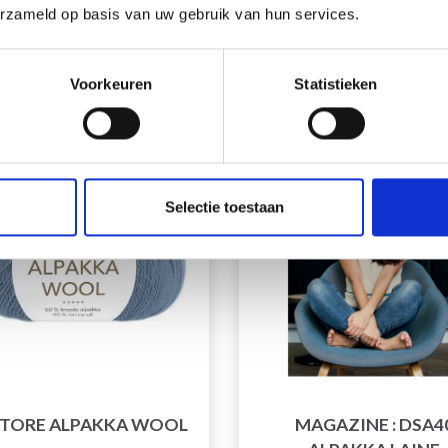
EUR 0.00
EUR 0.00
erzameld op basis van uw gebruik van hun services.
Voorkeuren
Statistieken
29% de réduction
Selectie toestaan
STORE ALPAKKA WOOL
MAGAZINE : DSA4