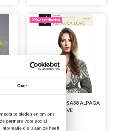
29% de réduction
Over
S DE
MAGAZINE : DSA38 ALPAGA
ET
LOVE
 media te bieden en om ons
ze partners voor social
nformatie die u aan ze heeft