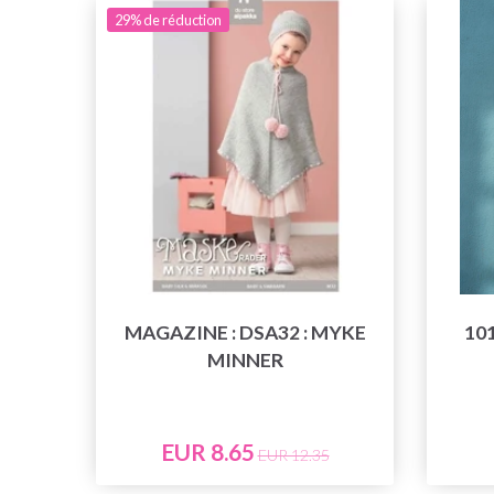
29% de réduction
MAGAZINE : DSA32 : MYKE
10
MINNER
EUR 8.65
EUR 12.35