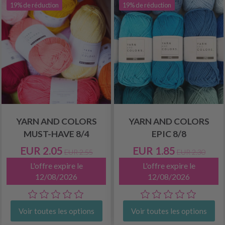
19% de réduction
19% de réduction
YARN AND COLORS
YARN AND COLORS
MUST-HAVE 8/4
EPIC 8/8
EUR 2.05
EUR 1.85
EUR 2.55
EUR 2.30
L'offre expire le
L'offre expire le
12/08/2026
12/08/2026
Voir toutes les options
Voir toutes les options