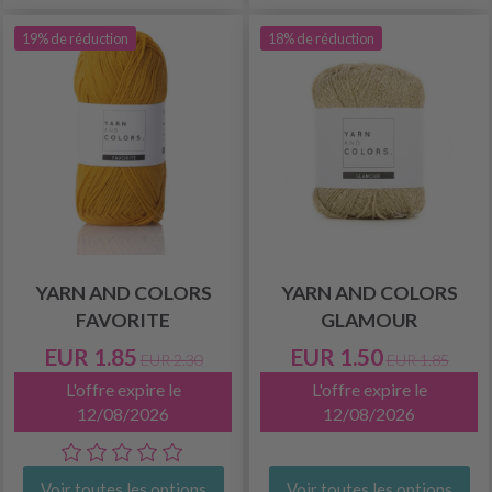
19% de réduction
18% de réduction
YARN AND COLORS
YARN AND COLORS
FAVORITE
GLAMOUR
EUR 1.85
EUR 1.50
EUR 2.30
EUR 1.85
L'offre expire le
L'offre expire le
12/08/2026
12/08/2026
Voir toutes les options
Voir toutes les options