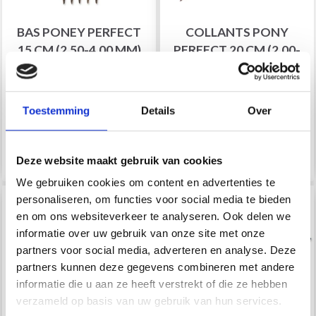
BAS PONEY PERFECT
COLLANTS PONY
15 CM (2,50-4,00 MM)
PERFECT 20 CM (2.00-
7.50 MM)
Toestemming
Details
Over
EUR 9.99
EUR 9.99
Prix à partir de
Voir toutes les options
Voir toutes les options
Deze website maakt gebruik van cookies
We gebruiken cookies om content en advertenties te
personaliseren, om functies voor social media te bieden
en om ons websiteverkeer te analyseren. Ook delen we
informatie over uw gebruik van onze site met onze
partners voor social media, adverteren en analyse. Deze
partners kunnen deze gegevens combineren met andere
informatie die u aan ze heeft verstrekt of die ze hebben
verzameld op basis van uw gebruik van hun services.