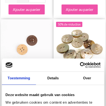
Ajouter au panier
Ajouter au panier
50% de réduction
Toestemming
Details
Over
DROPS BOIS DE COCO
HOBBYARTS BOUTONS
15 MM (N° 516)
EN NACRE RONDS, 15
MM, 10 PIÈCES
Deze website maakt gebruik van cookies
We gebruiken cookies om content en advertenties te
EUR 0.25
EUR 1.40
EUR 2.80