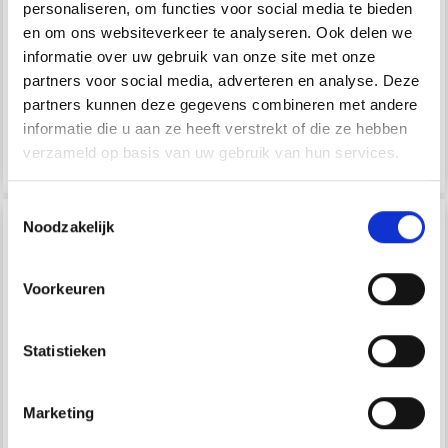
personaliseren, om functies voor social media te bieden
Quantité
L'offre expire le
en om ons websiteverkeer te analyseren. Ook delen we
31/08/2026
informatie over uw gebruik van onze site met onze
Quantité
partners voor social media, adverteren en analyse. Deze
partners kunnen deze gegevens combineren met andere
informatie die u aan ze heeft verstrekt of die ze hebben
verzameld op basis van uw gebruik van hun services.
Ajouter au panier
Ajouter au panier
Économisez jusqu'à 50 %
Toestemmingsselectie
Noodzakelijk
Soyez le premier à connaître nos soldes et
offres limitées en vous inscrivant à notre
newsletter gratuite !
Voorkeuren
Statistieken
Oui, inscrivez-moi !
Marketing
Non, merci