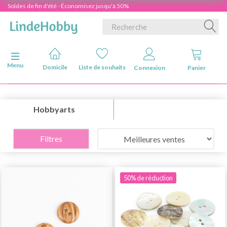
Soldes de fin d'été - Économisez jusqu'à 50%
Basculer la navigation
Menu
Domicile
Liste de souhaits
Connexion
Panier
Hobbyarts
Filtres
50% de réduction