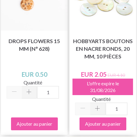
DROPS FLOWERS 15
HOBBYARTS BOUTONS
MM (N° 628)
EN NACRE RONDS, 20
MM, 10 PIÈCES
EUR 0.50
EUR 2.05
EUR 4.10
Quantité
L'offre expire le
31/08/2026
Quantité
Ajouter au panier
Ajouter au panier