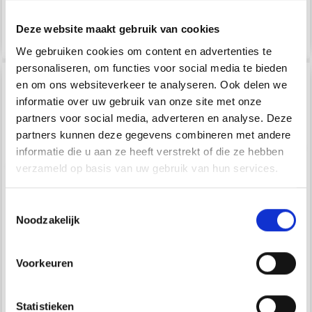
Deze website maakt gebruik van cookies
Ajouter au panier
Ajouter au panier
We gebruiken cookies om content en advertenties te
personaliseren, om functies voor social media te bieden
en om ons websiteverkeer te analyseren. Ook delen we
informatie over uw gebruik van onze site met onze
partners voor social media, adverteren en analyse. Deze
partners kunnen deze gegevens combineren met andere
informatie die u aan ze heeft verstrekt of die ze hebben
verzameld op basis van uw gebruik van hun services.
Toestemmingsselectie
Noodzakelijk
HOBBYARTS BOUTONS
HOBBYARTS BOUTONS
PERLES, VIOLET, 12 MM,
PERLES, NOIRS, 12 MM,
Voorkeuren
10 PIÈCES
10 PIÈCES
Statistieken