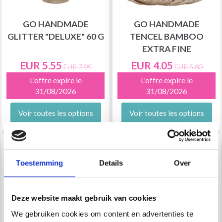
GO HANDMADE
GO HANDMADE
GLITTER "DELUXE" 60 G
TENCEL BAMBOO
EXTRA FINE
EUR 5.55
EUR 4.05
EUR 7.95
EUR 5.80
L'offre expire le
L'offre expire le
31/08/2026
31/08/2026
Voir toutes les options
Voir toutes les options
29% de réduction
29% de réduction
Toestemming
Details
Over
Deze website maakt gebruik van cookies
We gebruiken cookies om content en advertenties te