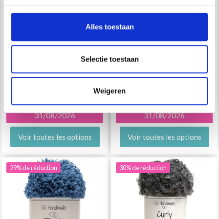
Alles toestaan
GO HANDMADE
GO HANDMADE
Selectie toestaan
COCKTAIL "DELUXE"
GLITTER DELUXE
EUR 3.55
EUR 5.05
Weigeren
EUR 5.10
EUR 7.25
L'offre expire le
L'offre expire le
31/08/2026
31/08/2026
Voir toutes les options
Voir toutes les options
29% de réduction
30% de réduction