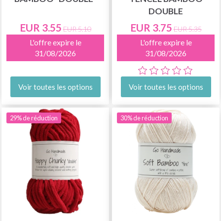
DOUBLE
EUR 3.55
EUR 3.75
EUR 5.10
EUR 5.35
L'offre expire le
L'offre expire le
31/08/2026
31/08/2026
Voir toutes les options
Voir toutes les options
29% de réduction
30% de réduction