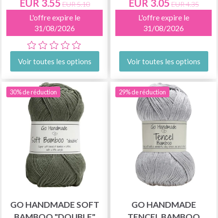
EUR 3.55
EUR 3.05
EUR 5.10
EUR 4.35
L'offre expire le
L'offre expire le
31/08/2026
31/08/2026
Voir toutes les options
Voir toutes les options
30% de réduction
29% de réduction
GO HANDMADE SOFT
GO HANDMADE
BAMBOO "DOUBLE"
TENCEL BAMBOO