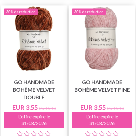
30% de réduction
30% de réduction
GO HANDMADE
GO HANDMADE
BOHÈME VELVET
BOHÈME VELVET FINE
DOUBLE
EUR 3.55
EUR 3.55
EUR 5.10
EUR 5.10
L'offre expire le
L'offre expire le
31/08/2026
31/08/2026