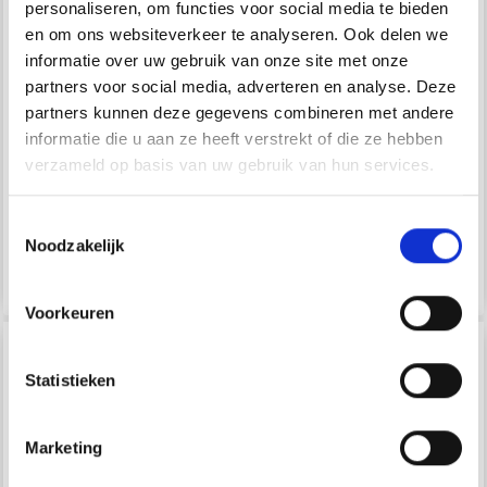
personaliseren, om functies voor social media te bieden
en om ons websiteverkeer te analyseren. Ook delen we
informatie over uw gebruik van onze site met onze
GO HANDMADE COSY
GO HANDMADE KIT
partners voor social media, adverteren en analyse. Deze
CROCHET BÉBÉ
partners kunnen deze gegevens combineren met andere
OISEAUX ET HOCHET
informatie die u aan ze heeft verstrekt of die ze hebben
verzameld op basis van uw gebruik van hun services.
EUR 3.05
EUR 3.70
EUR 4.35
EUR 5.25
L'offre expire le
L'offre expire le
Toestemmingsselectie
31/08/2026
31/08/2026
Noodzakelijk
Voir toutes les options
Voir toutes les options
Voorkeuren
30% de réduction
30% de réduction
Statistieken
Marketing