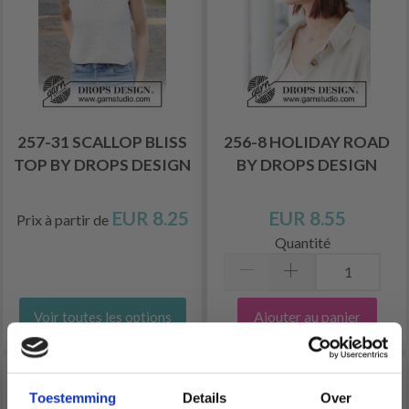
257-31 SCALLOP BLISS
256-8 HOLIDAY ROAD
TOP BY DROPS DESIGN
BY DROPS DESIGN
EUR 8.25
EUR 8.55
Prix à partir de
Quantité
Ajouter au panier
Voir toutes les options
Toestemming
Details
Over