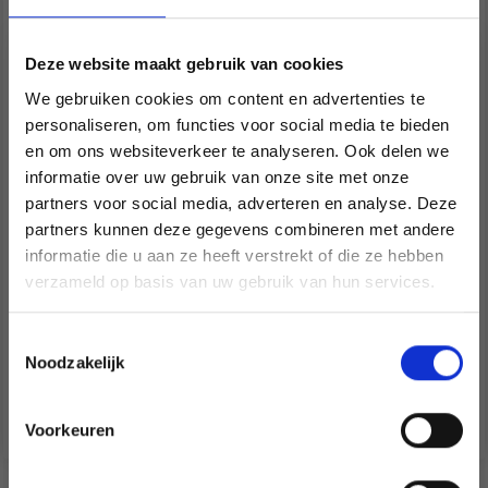
Deze website maakt gebruik van cookies
We gebruiken cookies om content en advertenties te
personaliseren, om functies voor social media te bieden
en om ons websiteverkeer te analyseren. Ook delen we
informatie over uw gebruik van onze site met onze
partners voor social media, adverteren en analyse. Deze
Économisez jusqu'à 50 %
256-12 BOHO BREEZE
256-2 BLOCK PARTY
partners kunnen deze gegevens combineren met andere
BAG BY DROPS DESIGN
BLANKET BY DROPS
informatie die u aan ze heeft verstrekt of die ze hebben
DESIGN
Soyez le premier à connaître nos soldes et
verzameld op basis van uw gebruik van hun services.
EUR 14.25
EUR 71.64
offres limitées en vous inscrivant à notre
newsletter gratuite !
Quantité
Quantité
Toestemmingsselectie
Noodzakelijk
Ajouter au panier
Ajouter au panier
Voorkeuren
Oui, inscrivez-moi !