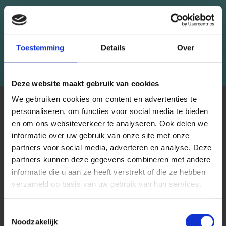
Recevez notre newsletter gratuite et
bénéficiez d'inspiration, d'offres et de
réductions !
Toestemming
Details
Over
S'abonner
Deze website maakt gebruik van cookies
We gebruiken cookies om content en advertenties te
À PROPOS DE NOUS
personaliseren, om functies voor social media te bieden
LindeHobby fournit tout le Danemark avec du fil de qualité.
en om ons websiteverkeer te analyseren. Ook delen we
Nous avons une large gamme de marques populaires avec
informatie over uw gebruik van onze site met onze
plus de 15 000 numéros d'articles. Notre équipe s'efforce
partners voor social media, adverteren en analyse. Deze
Économisez jusqu'à 50 %
de vous fournir le meilleur service possible et la livraison la
partners kunnen deze gegevens combineren met andere
plus rapide à tout moment. Découvrez l'équipe derrière
informatie die u aan ze heeft verstrekt of die ze hebben
Soyez le premier à connaître nos soldes et
LindeHobby ici.
verzameld op basis van uw gebruik van hun services.
offres limitées en vous inscrivant à notre
newsletter gratuite !
Toestemmingsselectie
Noodzakelijk