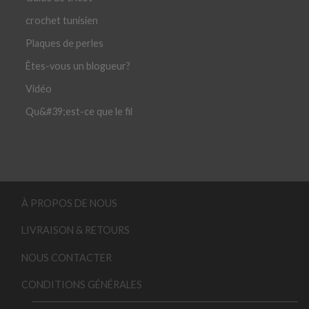
crochet tunisien
Plaques de perles
Êtes-vous un blogueur?
Vidéo
Qu&#39;est-ce que le fil
À PROPOS DE NOUS
LIVRAISON & RETOURS
NOUS CONTACTER
CONDITIONS GÉNÉRALES