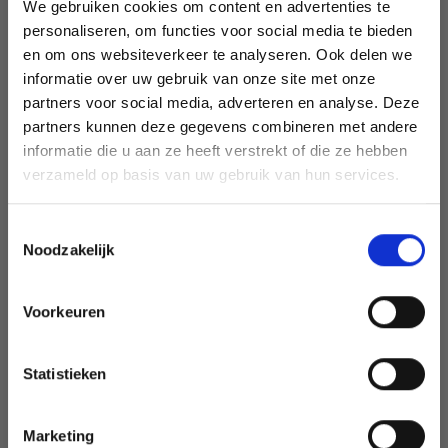
We gebruiken cookies om content en advertenties te
Staedtler
personaliseren, om functies voor social media te bieden
en om ons websiteverkeer te analyseren. Ook delen we
Posca
informatie over uw gebruik van onze site met onze
Crayons (contient 3 crayons, gomme et pointes de crayon)
partners voor social media, adverteren en analyse. Deze
Économisez jusqu'à 50 %
Brosser
partners kunnen deze gegevens combineren met andere
informatie die u aan ze heeft verstrekt of die ze hebben
Laque de pierre
(lien à venir plus tard)
Soyez le premier à connaître nos soldes et
verzameld op basis van uw gebruik van hun services.
offres limitées en vous inscrivant à notre
D'autres produits pour peindre et dessiner avec vous pouvez
regarder
ici
newsletter gratuite !
Toestemmingsselectie
Noodzakelijk
Voorkeuren
Oui, inscrivez-moi !
Statistieken
Non, merci
Marketing
Wil je liever nieuws ontvangen over onze