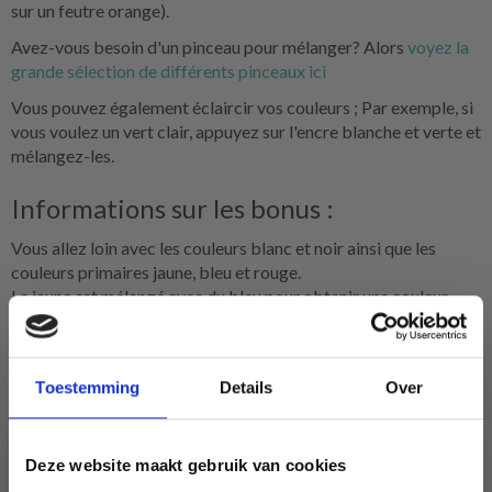
sur un feutre orange).
Avez-vous besoin d'un pinceau pour mélanger? Alors
voyez la
grande sélection de différents pinceaux ici
Vous pouvez également éclaircir vos couleurs ; Par exemple, si
vous voulez un vert clair, appuyez sur l'encre blanche et verte et
mélangez-les.
Informations sur les bonus :
Vous allez loin avec les couleurs blanc et noir ainsi que les
couleurs primaires jaune, bleu et rouge.
Le jaune est mélangé avec du bleu pour obtenir une couleur
verte
Le bleu est mélangé au rouge pour obtenir une couleur violette
Le rouge est mélangé avec du jaune pour obtenir une couleur
Toestemming
Details
Over
orange
Prendre plaisir :-)
Deze website maakt gebruik van cookies
Matériaux