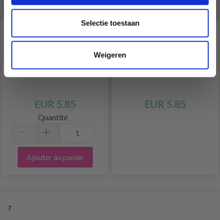
Selectie toestaan
KNITPRO SYMFONIE
KNITPRO DREAMZ
AIGUILLES À TORSADES
AIGUILLES À TORSADES
Weigeren
3 PIÈCES
3 PIÈCES
EUR 5.85
EUR 5.85
Quantité
Ajouter au panier
?