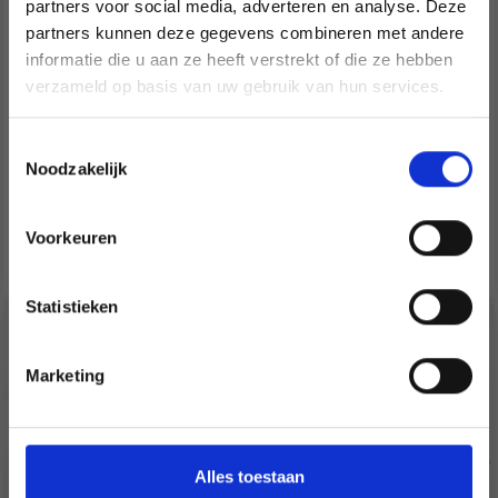
partners voor social media, adverteren en analyse. Deze
Économisez jusqu'à 50 %
TORSADE YOGA 7 MM
COLLIER MAGNÉTIQUE
partners kunnen deze gegevens combineren met andere
informatie die u aan ze heeft verstrekt of die ze hebben
Soyez le premier à connaître nos soldes et
verzameld op basis van uw gebruik van hun services.
offres limitées en vous inscrivant à notre
newsletter gratuite !
EUR 9.99
EUR 29.20
Toestemmingsselectie
Quantité
Quantité
Noodzakelijk
Voorkeuren
Oui, inscrivez-moi !
Ajouter au panier
Ajouter au panier
Statistieken
Non, merci
Marketing
Wil je liever nieuws ontvangen over onze
aanbiedingen en kortingen in het
Nederlands?
Ja, graag!
Alles toestaan