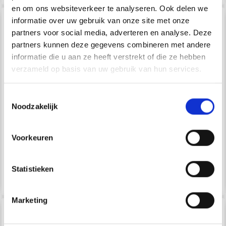
en om ons websiteverkeer te analyseren. Ook delen we
informatie over uw gebruik van onze site met onze
partners voor social media, adverteren en analyse. Deze
partners kunnen deze gegevens combineren met andere
informatie die u aan ze heeft verstrekt of die ze hebben
verzameld op basis van uw gebruik van hun services.
Toestemmingsselectie
Noodzakelijk
0-841 HOT-DOGS PAR
0-836 ALLONS-Y DE
Voorkeuren
DROPS DESIGN
DROPS DESIGN
Statistieken
EUR 0.00
EUR 0.00
Marketing