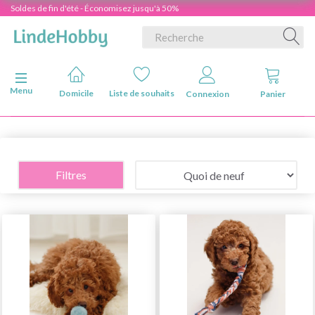
Soldes de fin d'été - Économisez jusqu'à 50%
Basculer la navigation
Menu
Domicile
Liste de souhaits
Connexion
Panier
Filtres