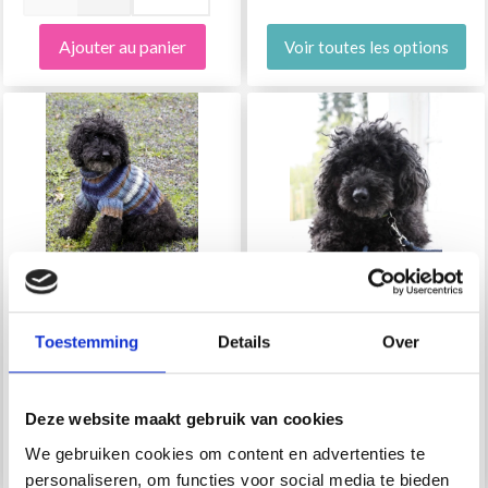
Ajouter au panier
Voir toutes les options
Toestemming
Details
Over
185-35 PATTES &AMP;
0-848 EXTRA PAR
RAYURES PAR DROPS
DROPS DESIGN
Deze website maakt gebruik van cookies
DESIGN
EUR 0.00
EUR 0.00
We gebruiken cookies om content en advertenties te
personaliseren, om functies voor social media te bieden