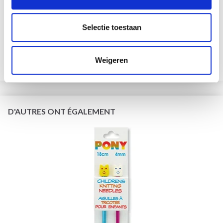
65% Alpaga / 35% Polyamide
EUR 1.95
EUR 2.50
Selectie toestaan
L'offre expire le 31/08/2026
Ajouter au panier
Weigeren
Voir toutes les options
D'AUTRES ONT ÉGALEMENT