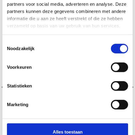
22% de réduction
partners voor social media, adverteren en analyse. Deze
partners kunnen deze gegevens combineren met andere
informatie die u aan ze heeft verstrekt of die ze hebben
Économisez jusqu'à 50 %
verzameld op basis van uw gebruik van hun services.
Soyez le premier à connaître nos soldes et
Toestemmingsselectie
offres limitées en vous inscrivant à notre
Noodzakelijk
newsletter gratuite !
Voorkeuren
Oui, inscrivez-moi !
Statistieken
Non, merci
Marketing
Wil je liever nieuws ontvangen over onze
aanbiedingen en kortingen in het Nederlands?
DROPS LIMA
Alles toestaan
Ja, graag!