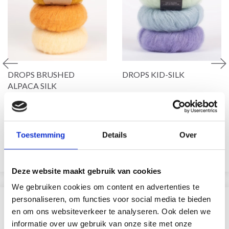
DROPS BRUSHED
DROPS KID-SILK
ALPACA SILK
77% Alpaga / 23% de Soie
75% Laine / 25% Nylon
du Mûrier
EUR 3.55
EUR 5.05
EUR 3.10
L'offre expire le 31/08/2026
Toestemming
Details
Over
Voir toutes les options
Voir toutes les options
Deze website maakt gebruik van cookies
We gebruiken cookies om content en advertenties te
personaliseren, om functies voor social media te bieden
SIMILAIRE À CECI
en om ons websiteverkeer te analyseren. Ook delen we
informatie over uw gebruik van onze site met onze