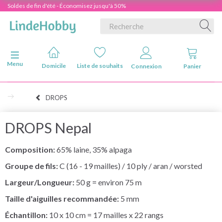
Soldes de fin d'été - Économisez jusqu'à 50%
Basculer la navigation
Menu
Domicile
Liste de souhaits
Connexion
Panier
DROPS
DROPS Nepal
Composition:
65% laine, 35% alpaga
Groupe de fils:
C (16 - 19 mailles) / 10 ply / aran / worsted
Largeur/Longueur:
50 g = environ 75 m
Taille d'aiguilles recommandée:
5 mm
Échantillon:
10 x 10 cm = 17 mailles x 22 rangs