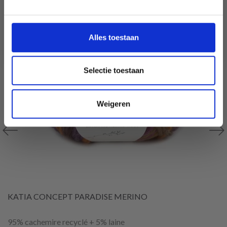
aanbiedingen en kortingen in het
Nederlands?
Ja, graag!
Alles toestaan
Selectie toestaan
Weigeren
KATIA CONCEPT PARADISE MERINO
95% cachemire recyclé + 5% laine