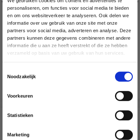
We gebruiken cookies om content en advertenties te
personaliseren, om functies voor social media te bieden
en om ons websiteverkeer te analyseren. Ook delen we
informatie over uw gebruik van onze site met onze
partners voor social media, adverteren en analyse. Deze
Économisez jusqu'à 50 %
partners kunnen deze gegevens combineren met andere
DROPS PRO SPARK SET AIGUILLES
informatie die u aan ze heeft verstrekt of die ze hebben
INTERCHANGEABLES
Soyez le premier à connaître nos soldes et
verzameld op basis van uw gebruik van hun services.
offres limitées en vous inscrivant à notre
EUR 36.30
newsletter gratuite !
Toestemmingsselectie
Noodzakelijk
Ajouter au panier
Voorkeuren
Oui, inscrivez-moi !
Statistieken
D'AUTRES ONT ÉGALEMENT
Non, merci
Marketing
Wil je liever nieuws ontvangen over onze