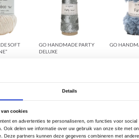
DE SOFT
GO HANDMADE PARTY
GO HANDMA
NE”
DELUXE
Mérinos /
100% Polyester
100% Polyest
EUR 3.80
EUR 3.80
EUR 5.45
EUR
5.10
L'offre expire le 31/08/2026
L'offre expire le
Details
31/08/2026
s options
Voir toutes les options
Voir toutes l
 van cookies
ent en advertenties te personaliseren, om functies voor social
. Ook delen we informatie over uw gebruik van onze site met on
e. Deze partners kunnen deze gegevens combineren met andere i