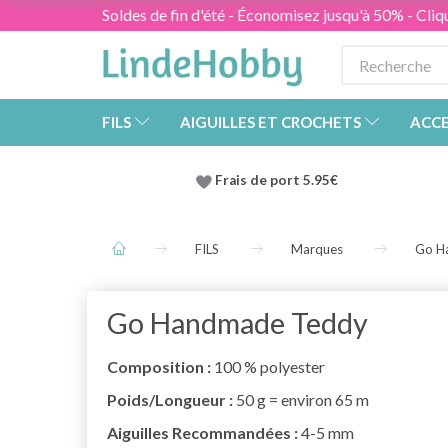
Soldes de fin d'été - Économisez jusqu'à 50% - Cliqu
FILS
AIGUILLES ET CROCHETS
ACCE
Frais de port 5.95€
FILS
Marques
Go H
Go Handmade Teddy
Composition :
100 % polyester
Poids/Longueur :
50 g = environ 65 m
Aiguilles Recommandées :
4-5 mm