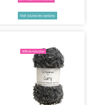
Voir toutes les options
Voir toutes
30% de réduction
30% de rédu