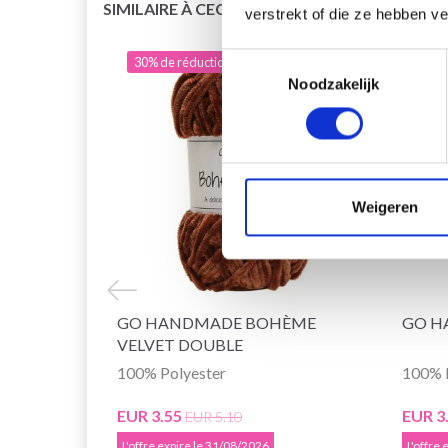
SIMILAIRE À CECI
verstrekt of die ze hebben v
Toestemmingsselectie
30% de réduction
30% 
Noodzakelijk
Weigeren
GO HANDMADE BOHÈME
GO H
VELVET DOUBLE
100% Polyester
100% 
EUR 3.55
EUR 3
EUR 5.10
L'offre expire le 31/08/2026
L'offre