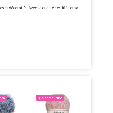
 et décoratifs. Avec sa qualité certifiée et sa
tion
30% de réduction
30% de rédu