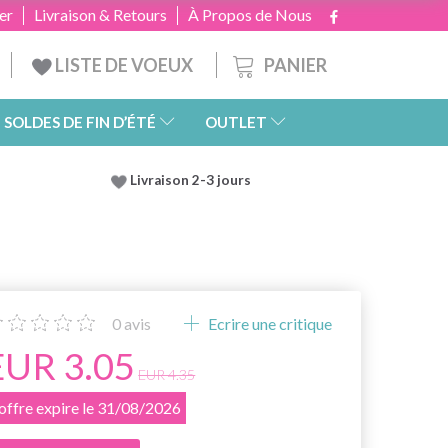
er
Livraison & Retours
À Propos de Nous
PANIER
LISTE DE VOEUX
SOLDES DE FIN D’ÉTÉ
OUTLET
Livraison 2-3 jours
0
avis
Ecrire une critique
EUR 3.05
EUR 4.35
'offre expire le 31/08/2026