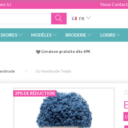
ez ici
Nous Contact
FR
SSOIRES
MODÈLES
BRODERIE
LOISIRS
Livraison gratuite dès 69€
andmade
Go Handmade Teddy
29% DE RÉDUCTION
L