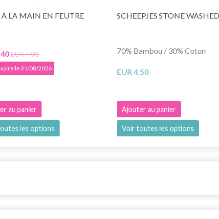
 À LA MAIN EN FEUTRE
SCHEEPJES STONE WASHED
70% Bambou / 30% Coton
.40
EUR 4.90
 expire le 31/08/2026
EUR 4.50
er au panier
Ajouter au panier
toutes les options
Voir toutes les options