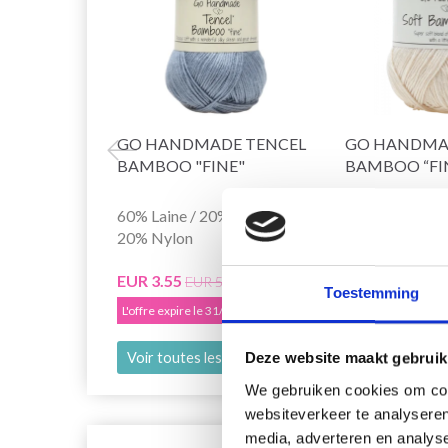
GO HANDMADE TENCEL
GO HANDMA
BAMBOO "FINE"
BAMBOO “FI
60% Laine / 20% Acrylique/
70% Extrafine 
20% Nylon
30% Soie
EUR 3.55
EUR 3.55
EUR 5.10
EUR 
Toestemming
L'offre expire le 31/08/2026
L'offre expire le 
Voir toutes les options
Voir toutes le
Deze website maakt gebruik
We gebruiken cookies om cont
websiteverkeer te analyseren
media, adverteren en analys