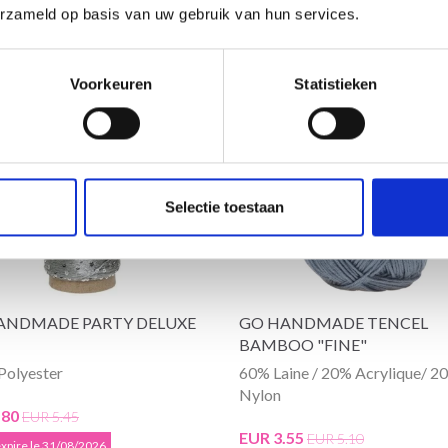
erzameld op basis van uw gebruik van hun services.
de réduction
30% de réduction
Voorkeuren
Statistieken
Selectie toestaan
ANDMADE PARTY DELUXE
GO HANDMADE TENCEL
BAMBOO "FINE"
Polyester
60% Laine / 20% Acrylique/ 2
Nylon
.80
EUR 5.45
EUR 3.55
EUR 5.10
 expire le 31/08/2026