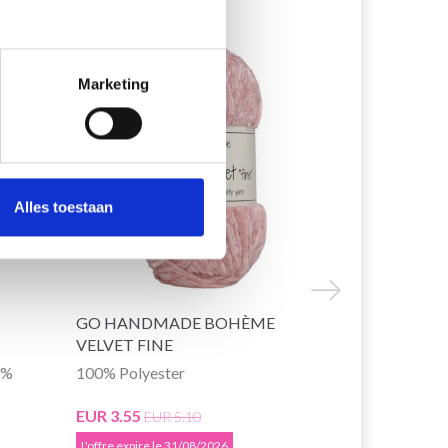
30% de réduction
30% de rédu
Marketing
Alles toestaan
GO HANDMADE BOHÈME
GO HANDM
VELVET FINE
"DOUBLE"
0%
100% Polyester
70% Extrafi
EUR 3.55
EUR 3.55
EUR 5.10
EU
L'offre expire le 31/08/2026
L'offre expire 