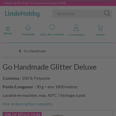
Soldes de fin d'été - Économisez jusqu'à 50%
Basculer la navigation
Menu
Domicile
Liste de souhaits
Connexion
Panier
Go Handmade
Go Handmade Glitter Deluxe
Contenu :
100 % Polyester
Poids/Longueur :
30 g = env. 1800 mètres
Lavable en machine, max. 40°C / Séchage à plat
Voir la description complète
30% DE RÉDUCTION