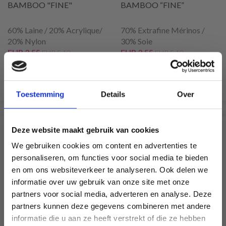
BAMBOO "FINE"
BAMBOO “FINE”
60% Laine / 20% Acrylique/
70% Extrafine Mérinos /
20% Nylon
30% Soie
EUR 3.55
EUR 3.55
EUR 5.10
EUR 5.10
L'offre expire le 31/08/2026
L'offre expire le 31/08/2026
Voir toutes les options
Voir toutes les options
Toestemming
Details
Over
Deze website maakt gebruik van cookies
SIMILAIRE À CECI
We gebruiken cookies om content en advertenties te
personaliseren, om functies voor social media te bieden
30% de réduction
en om ons websiteverkeer te analyseren. Ook delen we
informatie over uw gebruik van onze site met onze
partners voor social media, adverteren en analyse. Deze
Économisez jusqu'à 50 %
partners kunnen deze gegevens combineren met andere
informatie die u aan ze heeft verstrekt of die ze hebben