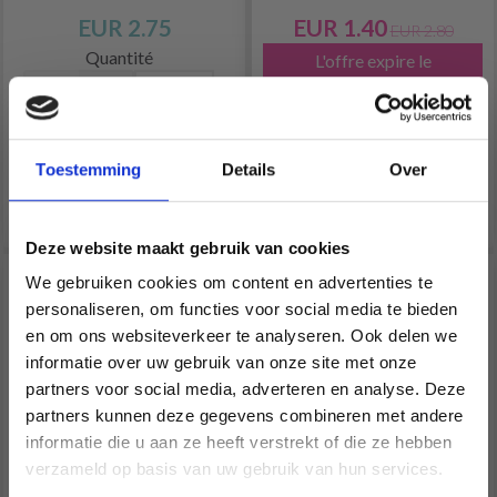
EUR 2.75
EUR 1.40
EUR 2.80
Quantité
L'offre expire le
31/08/2026
Quantité
Toestemming
Details
Over
Ajouter au panier
Ajouter au panier
Deze website maakt gebruik van cookies
We gebruiken cookies om content en advertenties te
personaliseren, om functies voor social media te bieden
en om ons websiteverkeer te analyseren. Ook delen we
informatie over uw gebruik van onze site met onze
partners voor social media, adverteren en analyse. Deze
Économisez jusqu'à 50 %
partners kunnen deze gegevens combineren met andere
informatie die u aan ze heeft verstrekt of die ze hebben
Soyez le premier à connaître nos soldes et
verzameld op basis van uw gebruik van hun services.
offres limitées en vous inscrivant à notre