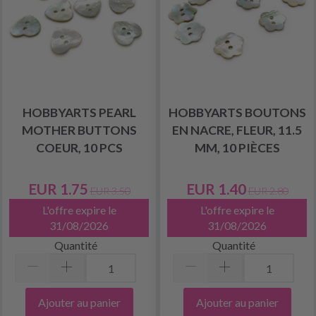
HOBBYARTS PEARL
HOBBYARTS BOUTONS
MOTHER BUTTONS
EN NACRE, FLEUR, 11.5
COEUR, 10 PCS
MM, 10 PIÈCES
EUR 1.75
EUR 1.40
EUR 3.50
EUR 2.80
L'offre expire le
L'offre expire le
31/08/2026
31/08/2026
Quantité
Quantité
Ajouter au panier
Ajouter au panier