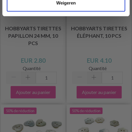
Weigeren
HOBBYARTS TIRETTES
HOBBYARTS TIRETTES
PAPILLON 24 MM, 10
ÉLÉPHANT, 10 PCS
PCS
EUR 2.80
EUR 4.10
Quantité
Quantité
Ajouter au panier
Ajouter au panier
50% de réduction
50% de réduction