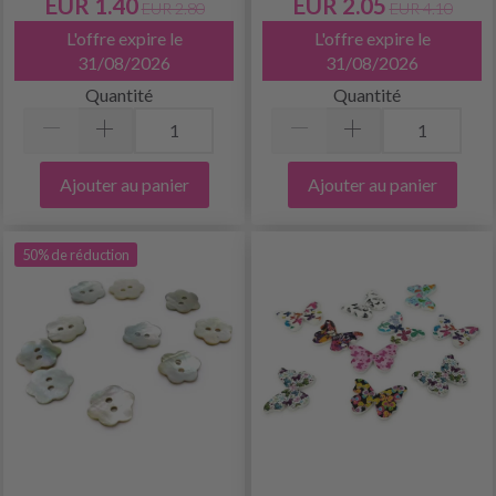
EUR 1.40
EUR 2.05
EUR 2.80
EUR 4.10
L'offre expire le
L'offre expire le
31/08/2026
31/08/2026
Quantité
Quantité
Ajouter au panier
Ajouter au panier
50% de réduction