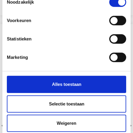
Noodzakelijk
Voir toutes les options
Voir toutes les options
Voorkeuren
Oui, inscrivez-moi !
SIMILAIRE À CECI
Statistieken
Non, merci
Marketing
Wil je liever nieuws ontvangen over onze
aanbiedingen en kortingen in het
Nederlands?
Ja, graag!
Alles toestaan
Selectie toestaan
Weigeren