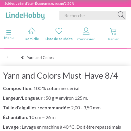
Soldes de fin d'été - Économisez jusqu'à 50%
Basculer la navigation
Menu
Domicile
Liste de souhaits
Connexion
Panier
Yarn and Colors
Yarn and Colors Must-Have 8/4
Composition:
100 % coton mercerisé
Largeur/Longueur :
50 g = environ 125 m.
Taille d'aiguilles recommandée:
2,00 - 3,50 mm
Échantillon:
10 cm = 26 m
Lavage :
Lavage en machine à 40
°C. Doit être repassé mais