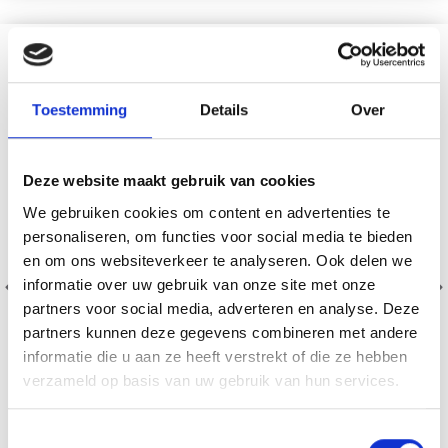
VOUS AIMEREZ SÛREMENT
19% de réduction
18% de réduction
Toestemming
Details
Over
Deze website maakt gebruik van cookies
We gebruiken cookies om content en advertenties te
personaliseren, om functies voor social media te bieden
en om ons websiteverkeer te analyseren. Ook delen we
informatie over uw gebruik van onze site met onze
YARN AND COLORS EPIC
YARN AND COLORS
partners voor social media, adverteren en analyse. Deze
Économisez jusqu'à 50 %
8/8
GLAMOUR
partners kunnen deze gegevens combineren met andere
informatie die u aan ze heeft verstrekt of die ze hebben
EUR 1.85
100% Polyester
EUR 2.30
Soyez le premier à connaître nos soldes et
EUR 1.50
verzameld op basis van uw gebruik van hun services.
EUR 1.85
L'offre expire le 12/08/2026
offres limitées en vous inscrivant à notre
L'offre expire le 12/08/2026
newsletter gratuite !
Toestemmingsselectie