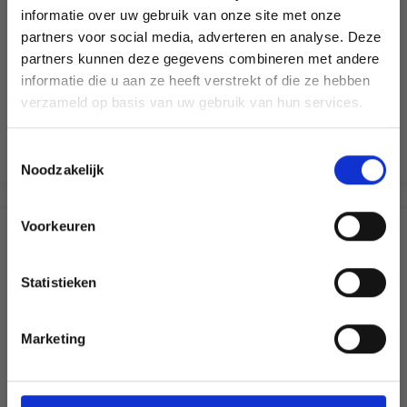
informatie over uw gebruik van onze site met onze
partners voor social media, adverteren en analyse. Deze
Économisez jusqu'à 50 %
GO HANDMADE FERMETURE ÉCLAIR MÉTAL
partners kunnen deze gegevens combineren met andere
informatie die u aan ze heeft verstrekt of die ze hebben
Soyez le premier à connaître nos soldes et
EUR 2.25
EUR 3.20
verzameld op basis van uw gebruik van hun services.
offres limitées en vous inscrivant à notre
L'offre expire le 31/08/2026
newsletter gratuite !
Toestemmingsselectie
Voir toutes les options
Noodzakelijk
Voorkeuren
D'AUTRES ONT ÉGALEMENT
Oui, inscrivez-moi !
Statistieken
39% de réduction
Non, merci
Marketing
Wil je liever nieuws ontvangen over onze
aanbiedingen en kortingen in het
Nederlands?