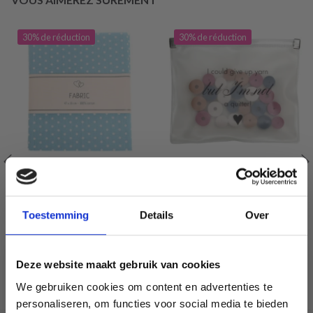
30% de réduction
30% de réduction
ALLEZ TISSU FAIT MAIN
GO HANDMADE ARRÊTE-
MAILLES MÉLANGE
Toestemming
Details
Over
EUR 3.40
EUR 4.65
EUR 4.90
EUR 6.65
L'offre expire le 31/08/2026
L'offre expire le 31/08/2026
Deze website maakt gebruik van cookies
We gebruiken cookies om content en advertenties te
Voir toutes les options
Voir toutes les options
personaliseren, om functies voor social media te bieden