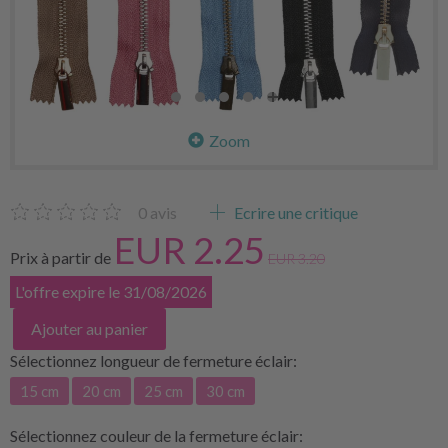
Zoom
0
avis
Ecrire une critique
EUR 2.25
Prix à partir de
EUR 3.20
L'offre expire le 31/08/2026
Ajouter au panier
Sélectionnez
longueur de fermeture éclair:
15 cm
20 cm
25 cm
30 cm
Sélectionnez
couleur de la fermeture éclair: