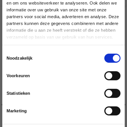
en om ons websiteverkeer te analyseren. Ook delen we
informatie over uw gebruik van onze site met onze
SIMILAIRE À CECI
partners voor social media, adverteren en analyse. Deze
Économisez jusqu'à 50 %
partners kunnen deze gegevens combineren met andere
informatie die u aan ze heeft verstrekt of die ze hebben
30% de réduction
Soyez le premier à connaître nos soldes et
verzameld op basis van uw gebruik van hun services.
offres limitées en vous inscrivant à notre
newsletter gratuite !
Toestemmingsselectie
Noodzakelijk
Voorkeuren
Oui, inscrivez-moi !
Statistieken
Non, merci
Marketing
Wil je liever nieuws ontvangen over onze
aanbiedingen en kortingen in het
Nederlands?