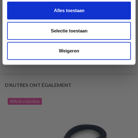
Ja, graag!
Alles toestaan
GO HANDMADE SAFETY EYES NOIR 10 MM (10 PAIRES)
Selectie toestaan
EUR 5.65
EUR 8.10
L'offre expire le 31/08/2026
Weigeren
Ajouter au panier
D'AUTRES ONT ÉGALEMENT
40% de réduction