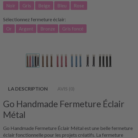
Noir
Gris
Beige
Bleu
Rose
Sélectionnez
fermeture éclair:
Or
Argent
Bronze
Gris foncé
LA DESCRIPTION
AVIS (0)
Go Handmade Fermeture Éclair
Métal
Go Handmade Fermeture Éclair Métal est une belle fermeture
éclair fonctionnelle pour les projets créatifs. La fermeture