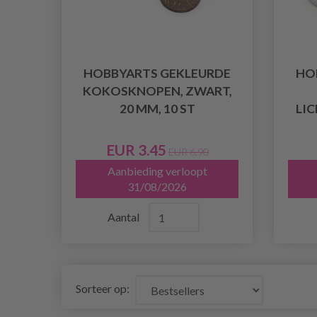
HOBBYARTS GEKLEURDE
HO
KOKOSKNOPEN, ZWART,
20 MM, 10 ST
LIC
EUR 3.45
EUR 6.90
Aanbieding verloopt
31/08/2026
Aantal
Sorteer op: