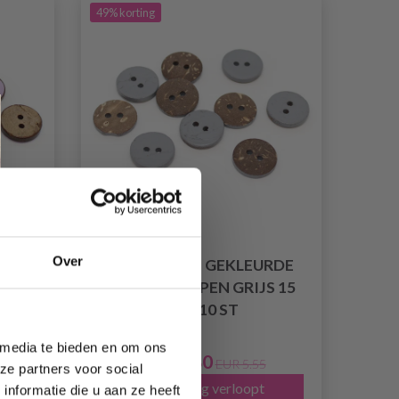
49% korting
Over
ARSE
HOBBYARTS GEKLEURDE
KOKOSKNOPEN GRIJS 15
, 10
MM, 10 ST
 media te bieden en om ons
EUR 2.80
EUR 5.55
ze partners voor social
Aanbieding verloopt
nformatie die u aan ze heeft