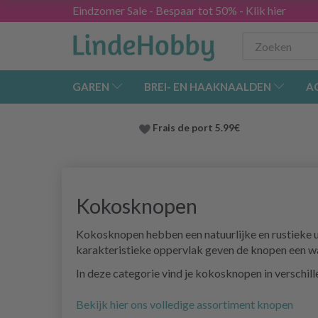
Eindzomer Sale - Bespaar tot 50% - Klik hier
GAREN
BREI- EN HAAKNAALDEN
A
Frais de port 5.99€
Kokosknopen
Kokosknopen hebben een natuurlijke en rustieke ui
karakteristieke oppervlak geven de knopen een war
In deze categorie vind je kokosknopen in verschil
Bekijk hier ons volledige assortiment knopen