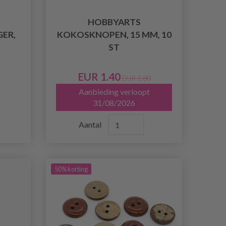
HOBBYARTS
ER,
KOKOSKNOPEN, 15 MM, 10
ST
EUR 1.40
EUR 2.80
Aanbieding verloopt
31/08/2026
Aantal
50% korting