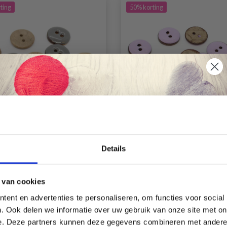
ting
50% korting
Économisez jusqu'à 50 %
Details
HOBBYARTS GRIJS
HOBBYARTS LICHTPA
GEGLAZUURDE
GEGLAZUURDE
Soyez le premier à connaître nos soldes et
OSKNOPEN 15 MM, 10
KOKOSKNOPEN 15 MM
 van cookies
offres limitées en vous inscrivant à notre
ST
ST
ent en advertenties te personaliseren, om functies voor social
newsletter gratuite !
EUR 4.15
EUR 4.15
EUR 8.35
EUR 8.35
. Ook delen we informatie over uw gebruik van onze site met on
Aanbieding verloopt
Aanbieding verloopt
e. Deze partners kunnen deze gegevens combineren met andere i