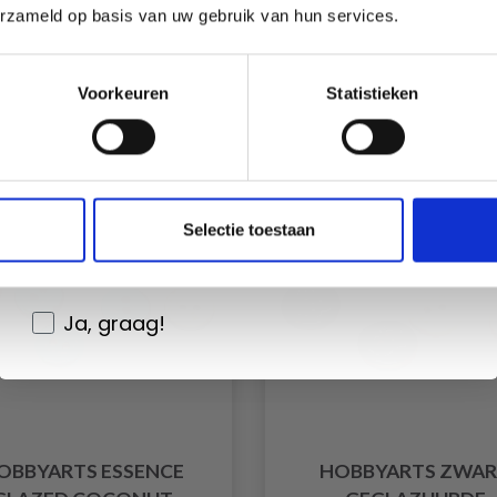
31/08/2026
31/08/2026
erzameld op basis van uw gebruik van hun services.
Aantal
Aantal
Oui, inscrivez-moi !
Voorkeuren
Statistieken
Non, merci
ting
50% korting
Wil je liever nieuws ontvangen over onze
Selectie toestaan
aanbiedingen en kortingen in het
Nederlands?
Ja, graag!
OBBYARTS ESSENCE
HOBBYARTS ZWA