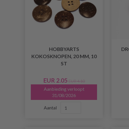
HOBBYARTS
DR
KOKOSKNOPEN, 20 MM, 10
ST
EUR 2.05
EUR 4.10
Aanbieding verloopt
31/08/2026
Aantal