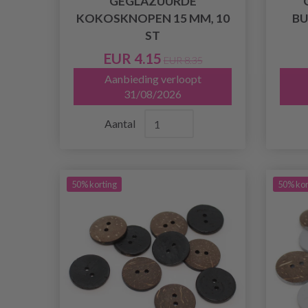
GEGLAZUURDE
KOKOSKNOPEN 15 MM, 10
BU
ST
EUR 4.15
EUR 8.35
Aanbieding verloopt
31/08/2026
Aantal
50% korting
50% kor