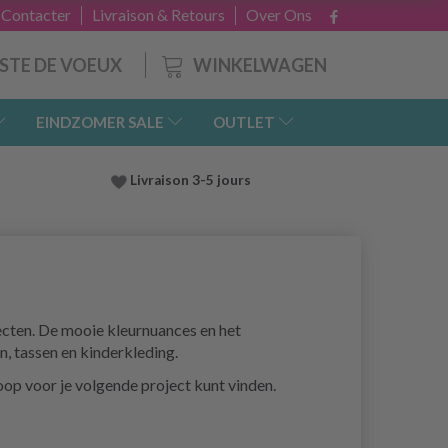
 Contacter
Livraison & Retours
Over Ons
WINKELWAGEN
ISTE DE VOEUX
EINDZOMER SALE
OUTLET
Livraison 3-5 jours
jecten. De mooie kleurnuances en het
, tassen en kinderkleding.
oop voor je volgende project kunt vinden.