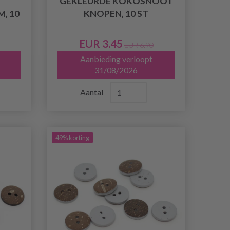
GEKLEURDE KOKOSNOOT
, 10
KNOPEN, 10 ST
EUR 3.45
EUR 6.90
Aanbieding verloopt
31/08/2026
Aantal
49% korting