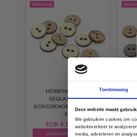
50% korting
50% kor
Toestemming
HOBBYARTS WIT
GEGLAZUURDE
KOKOSKNOPEN 15 MM, 10
KOK
Deze website maakt gebruik
ST
We gebruiken cookies om cont
EUR 4.15
EUR 8.35
websiteverkeer te analyseren
Aanbieding verloopt
media, adverteren en analys