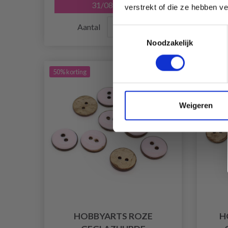
31/08/2026
verstrekt of die ze hebben v
Aantal
Toestemmingsselectie
Noodzakelijk
50% korting
50% kor
Weigeren
HOBBYARTS ROZE
H