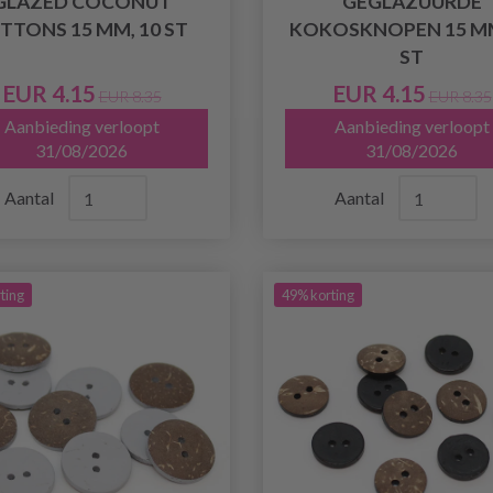
GLAZED COCONUT
GEGLAZUURDE
TTONS 15 MM, 10 ST
KOKOSKNOPEN 15 MM
ST
EUR 4.15
EUR 4.15
EUR 8.35
EUR 8.35
Aanbieding verloopt
Aanbieding verloopt
31/08/2026
31/08/2026
Aantal
Aantal
ting
49% korting