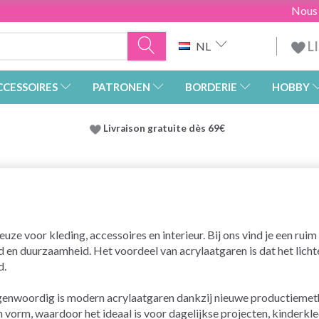
Nous
L
NL
CCESSOIRES
PATRONEN
BORDERIE
HOBBY
Livraison gratuite dès 69€
keuze voor kleding, accessoires en interieur. Bij ons vind je een r
d en duurzaamheid. Het voordeel van acrylaatgaren is dat het licht
d.
egenwoordig is modern acrylaatgaren dankzij nieuwe productiemet
in vorm, waardoor het ideaal is voor dagelijkse projecten, kinderkl