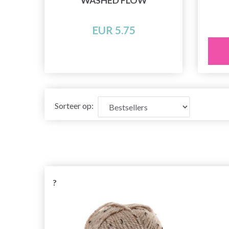
WASHED FLOW
EUR 5.75
Sorteer op:
?