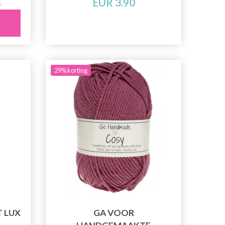
EUR 3.90
5
29% korting
 LUX
GA VOOR