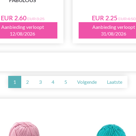
FABULOUS
EUR 2.60
EUR 2.25
EUR 3.25
EUR 4.50
Aanbieding verloopt
Aanbieding verloopt
12/08/2026
31/08/2026
1
2
3
4
5
Volgende
Laatste