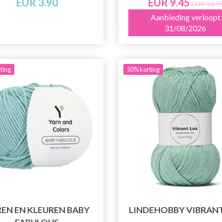
EUR 3.90
EUR 9.45
EUR 18.9
Aanbieding verloopt
31/08/2026
ting
50% korting
EN EN KLEUREN BABY
LINDEHOBBY VIBRANT