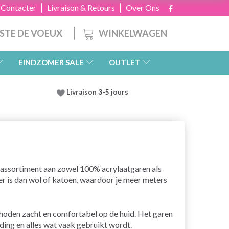
 Contacter
Livraison & Retours
Over Ons
WINKELWAGEN
ISTE DE VOEUX
EINDZOMER SALE
OUTLET
Livraison 3-5 jours
uim assortiment aan zowel 100% acrylaatgaren als
er is dan wol of katoen, waardoor je meer meters
hoden zacht en comfortabel op de huid. Het garen
eding en alles wat vaak gebruikt wordt.