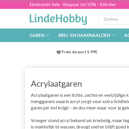
Eindzomer Sale - Bespaar tot 50% - Klik hier
GAREN
BREI- EN HAAKNAALDEN
A
Frais de port 5.99€
Acrylaatgaren
Acrylaatgaren is een lichte, zachte en veelzijdige 
menggarens waarin acryl zorgt voor extra lichthei
garen per bol krijgt – en dus meer waar voor je gel
Vroeger stond acryl bekend als kriebelig, maar t
is makkelijk te wassen, droogt snel en blijft goed 