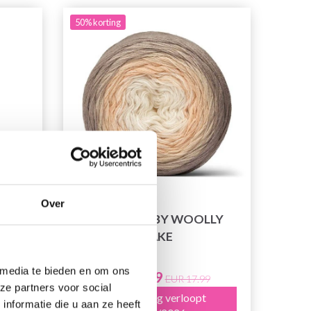
50% korting
Over
Y
LINDEHOBBY WOOLLY
CAKE
 media te bieden en om ons
EUR 8.99
EUR 17.99
ze partners voor social
Aanbieding verloopt
nformatie die u aan ze heeft