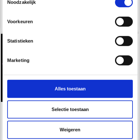
Noodzakelijk
Voeg toe aan
Voeg toe aan
winkelwagen
winkelwagen
Voorkeuren
Geen verzendkosten!
Oui, inscrivez-moi !
Statistieken
Non, merci
Marketing
Wil je liever nieuws ontvangen over onze
aanbiedingen en kortingen in het Nederlands?
Ja, graag!
Alles toestaan
Selectie toestaan
ADDISOCKS-SET VAN
SET PERFECTE PONY
WOOLLY HUGS
KOUSSPELDEN (2.00-
4.00MM)
Weigeren