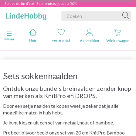
Soldes de fin d'été - Économisez jusqu'à 50%
Navigatie in-/uitschakelen
Menu
Huis
verlanglijst
Aanmelden
Winkelwagen
Sets sokkennaalden
Ontdek onze bundels breinaalden zonder knop
van merken als KnitPro en DROPS.
Door een setje naalden te kopen weet je zeker dat je alle
mogelijke maten in huis hebt.
Je kunt kiezen uit een set van metaal, hout of bamboe.
Probeer bijvoorbeeld onze set van 20 cm KnitPro Bamboo