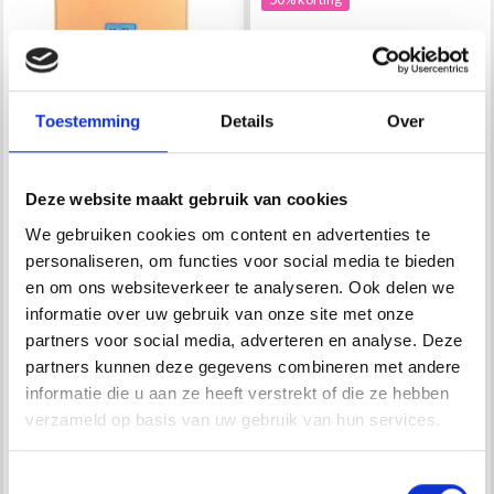
Toestemming
Details
Over
Deze website maakt gebruik van cookies
We gebruiken cookies om content en advertenties te
KNITPRO GINGER
LOT LICHTE
personaliseren, om functies voor social media te bieden
RIBBELSTEEK SET 20
SOKSTOKKEN VAN
en om ons websiteverkeer te analyseren. Ook delen we
CM
BAMBOE, 15 MATEN, 20
informatie over uw gebruik van onze site met onze
CM
partners voor social media, adverteren en analyse. Deze
partners kunnen deze gegevens combineren met andere
Économisez jusqu'à 50 %
informatie die u aan ze heeft verstrekt of die ze hebben
EUR 106.35
EUR 20.70
EUR 41.40
verzameld op basis van uw gebruik van hun services.
Aantal
Aantal
Soyez le premier à connaître nos soldes et
offres limitées en vous inscrivant à notre
newsletter gratuite !
Toestemmingsselectie