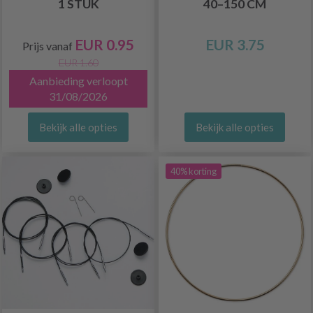
1 STUK
40–150 CM
EUR 0.95
EUR 3.75
Prijs vanaf
EUR 1.60
Aanbieding verloopt
31/08/2026
Bekijk alle opties
Bekijk alle opties
40% korting