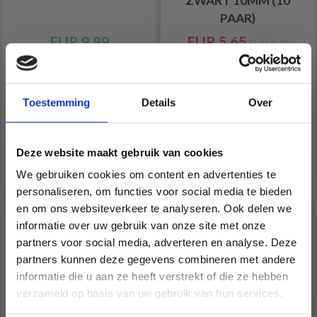
ZWART 10MM (10
PAAR)
EUR 9.99
EUR 5.65
EUR 8.10
Aantal
Aanbieding verloopt
31/08/2026
Aantal
Toestemming
Details
Over
Deze website maakt gebruik van cookies
Voeg toe aan
Voeg toe aan
winkelwagen
winkelwagen
We gebruiken cookies om content en advertenties te
personaliseren, om functies voor social media te bieden
en om ons websiteverkeer te analyseren. Ook delen we
30% korting
informatie over uw gebruik van onze site met onze
partners voor social media, adverteren en analyse. Deze
Économisez jusqu'à 50 %
partners kunnen deze gegevens combineren met andere
informatie die u aan ze heeft verstrekt of die ze hebben
Soyez le premier à connaître nos soldes et
verzameld op basis van uw gebruik van hun services.
offres limitées en vous inscrivant à notre