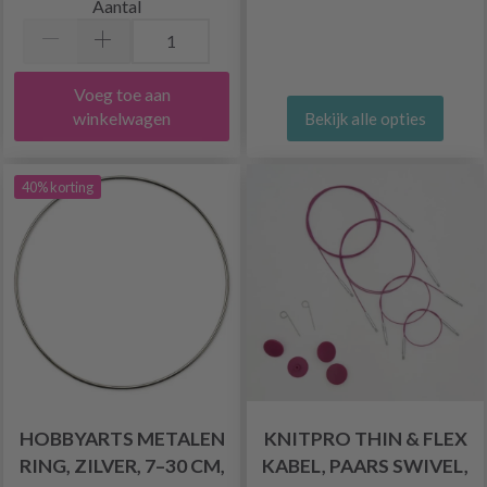
Aantal
Voeg toe aan
winkelwagen
Bekijk alle opties
40% korting
HOBBYARTS METALEN
KNITPRO THIN & FLEX
RING, ZILVER, 7–30 CM,
KABEL, PAARS SWIVEL,