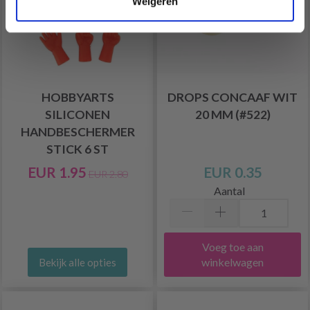
Weigeren
HOBBYARTS
DROPS CONCAAF WIT
SILICONEN
20 MM (#522)
HANDBESCHERMER
STICK 6 ST
EUR 1.95
EUR 0.35
EUR 2.80
Aantal
Voeg toe aan
winkelwagen
Bekijk alle opties