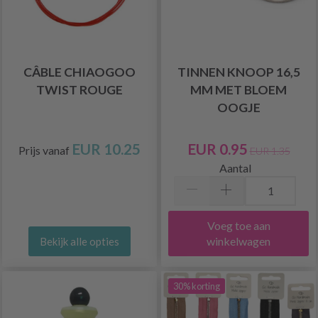
CÂBLE CHIAOGOO
TINNEN KNOOP 16,5
TWIST ROUGE
MM MET BLOEM
OOGJE
EUR 10.25
EUR 0.95
Prijs vanaf
EUR 1.35
Aantal
Voeg toe aan
winkelwagen
Bekijk alle opties
30% korting