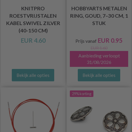
KNITPRO
HOBBYARTS METALEN
ROESTVRIJSTALEN
RING, GOUD, 7–30 CM, 1
KABEL SWIVEL ZILVER
STUK
(40-150 CM)
EUR 4.60
EUR 0.95
Prijs vanaf
EUR 1.60
Aanbieding verloopt
31/08/2026
Bekijk alle opties
Bekijk alle opties
29% korting