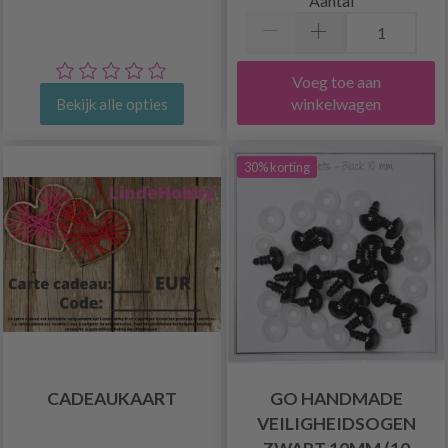
Aantal
Voeg toe aan
winkelwagen
Bekijk alle opties
30% korting
CADEAUKAART
GO HANDMADE
VEILIGHEIDSOGEN