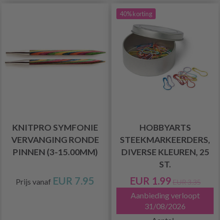
40% korting
KNITPRO SYMFONIE
HOBBYARTS
VERVANGING RONDE
STEEKMARKEERDERS,
PINNEN (3-15.00MM)
DIVERSE KLEUREN, 25
ST.
EUR 7.95
EUR 1.99
Prijs vanaf
EUR 3.35
Aanbieding verloopt
31/08/2026