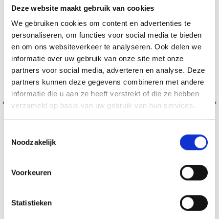
Deze website maakt gebruik van cookies
We gebruiken cookies om content en advertenties te
personaliseren, om functies voor social media te bieden
en om ons websiteverkeer te analyseren. Ook delen we
informatie over uw gebruik van onze site met onze
partners voor social media, adverteren en analyse. Deze
partners kunnen deze gegevens combineren met andere
informatie die u aan ze heeft verstrekt of die ze hebben
verzameld op basis van uw gebruik van hun services.
Toestemmingsselectie
Noodzakelijk
Voorkeuren
ZILVEREN METALEN SCHAKELS, 10 ST.
EUR 6.50
Statistieken
EUR 9.30
Bekijk alle opties