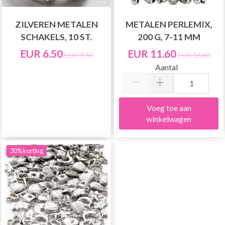
ZILVEREN METALEN
METALEN PERLEMIX,
SCHAKELS, 10 ST.
200 G, 7-11 MM
EUR 6.50
EUR 11.60
EUR 9.30
EUR 16.60
Aantal
Voeg toe aan
winkelwagen
30% korting