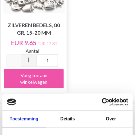
ZILVEREN BEDELS, 80
GR, 15-20 MM
EUR 9.65
EUR 13.80
Aantal
Voeg toe aan
winkelwagen
?
Toestemming
Details
Over
30% korting