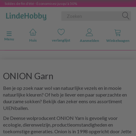
Soldes de fin d'été - Économisez jusqu'à 50%
Navigatie in-/uitschakelen
Menu
Huis
verlanglijst
Aanmelden
Winkelwagen
ONION Garn
Ben je op zoek naar wol van natuurlijke vezels en in mooie
natuurlijke kleuren? Of heb je liever een paar superzachte en
duurzame sokken? Bekijk dan zeker eens ons assortiment
UIENballen.
De Deense wolproducent ONION Yarn is gevoelig voor
ecologie, dierenwelzijn, productieomstandigheden en
toekomstige generaties. Onion is in 1998 opgericht door Jette