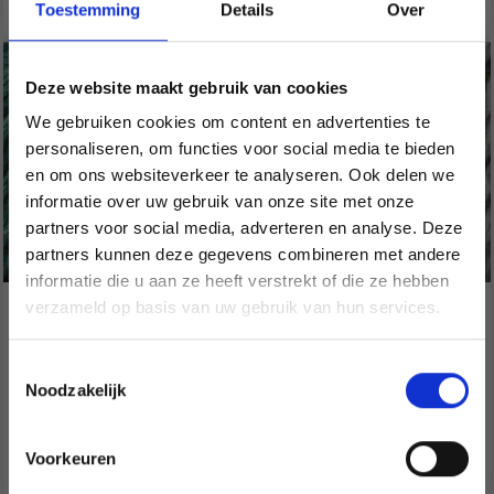
Toestemming
Details
Over
Deze website maakt gebruik van cookies
We gebruiken cookies om content en advertenties te
personaliseren, om functies voor social media te bieden
en om ons websiteverkeer te analyseren. Ook delen we
informatie over uw gebruik van onze site met onze
partners voor social media, adverteren en analyse. Deze
Économisez jusqu'à 50 %
partners kunnen deze gegevens combineren met andere
informatie die u aan ze heeft verstrekt of die ze hebben
Soyez le premier à connaître nos soldes et
verzameld op basis van uw gebruik van hun services.
ONION ORGANIC
ONION
offres limitées en vous inscrivant à notre
COTTON+NETTLES+WOOL
HEMP+COTTON+MODAL
newsletter gratuite !
Toestemmingsselectie
Noodzakelijk
EUR 6.20
EUR 5.70
Voorkeuren
Bekijk alle opties
Bekijk alle opties
Oui, inscrivez-moi !