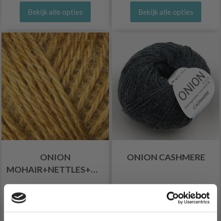
Bekijk alle opties
Bekijk alle opties
ONION
ONION CASHMERE
MOHAIR+NETTLES+WOOL
EUR 8.10
EUR 16.30
Bekijk alle opties
Bekijk alle opties