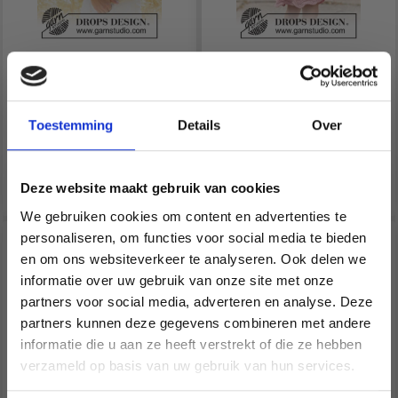
268-35 GOLDEN MIST
49-20 STRAWBERRY
CARDIGAN BY DROPS
SWIRL BY DROPS
DESIGN
DESIGN
Toestemming
Details
Over
EUR 15.50
EUR 10.95
Prijs vanaf
Prijs vanaf
Bekijk alle opties
Bekijk alle opties
Deze website maakt gebruik van cookies
We gebruiken cookies om content en advertenties te
personaliseren, om functies voor social media te bieden
en om ons websiteverkeer te analyseren. Ook delen we
informatie over uw gebruik van onze site met onze
partners voor social media, adverteren en analyse. Deze
Économisez jusqu'à 50 %
partners kunnen deze gegevens combineren met andere
informatie die u aan ze heeft verstrekt of die ze hebben
Soyez le premier à connaître nos soldes et
verzameld op basis van uw gebruik van hun services.
offres limitées en vous inscrivant à notre