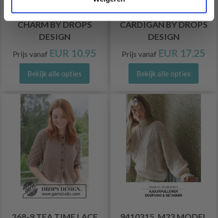
49-19 AMETHYST
267-26 SUMMER LIVING
CHARM BY DROPS
CARDIGAN BY DROPS
DESIGN
DESIGN
EUR 10.95
EUR 17.25
Prijs vanaf
Prijs vanaf
Bekijk alle opties
Bekijk alle opties
268-9 TEA TIME LACE
9410315_M23 MODEL