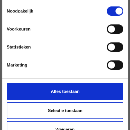
newsletter gratuite !
Toestemmingsselectie
Noodzakelijk
268-19 VANILLA TWIRL
259-21 MOON DUST
CARDIGAN BY DROPS
CARDIGAN BY DROPS
Voorkeuren
DESIGN
DESIGN
Oui, inscrivez-moi !
EUR 9.75
EUR 20.45
Prijs vanaf
Prijs vanaf
Statistieken
Non, merci
Bekijk alle opties
Bekijk alle opties
Marketing
Wil je liever nieuws ontvangen over onze
aanbiedingen en kortingen in het
Nederlands?
Ja, graag!
Alles toestaan
Selectie toestaan
Weigeren