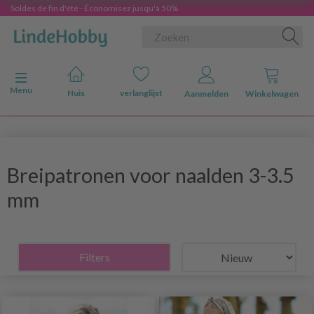
Soldes de fin d'été - Économisez jusqu'à 50%
Navigatie in-/uitschakelen
Menu
Huis
verlanglijst
Aanmelden
Winkelwagen
Breipatronen voor naalden 3-3.5
mm
Filters