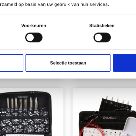
erzameld op basis van uw gebruik van hun services.
CHIAOGOO
CHIAOGOO
OKKENNAALDEN SET
VERWISSELBARE
Voorkeuren
Statistieken
MBOE PATINA, 15 CM
RONDBREINAALDEN
TWIST YELLOW SHORT
LARGE, 8 CM
EUR 68.30
EUR 105.35
Selectie toestaan
Aantal
Aantal