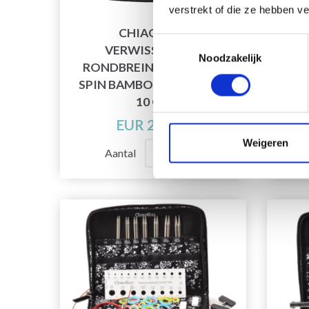
verstrekt of die ze hebben v
CHIAOGOO
Toestemmingsselectie
VERWISSELBARE
S
Noodzakelijk
RONDBREINAALDENSET
BA
SPIN BAMBOE COMPLETE
10 CM
EUR 238.15
Weigeren
Aantal