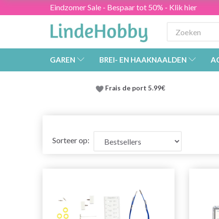
Eindzomer Sale - Bespaar tot 50% - Klik hier
GAREN
BREI- EN HAAKNAALDEN
A
Frais de port 5.99€
Sorteer op: