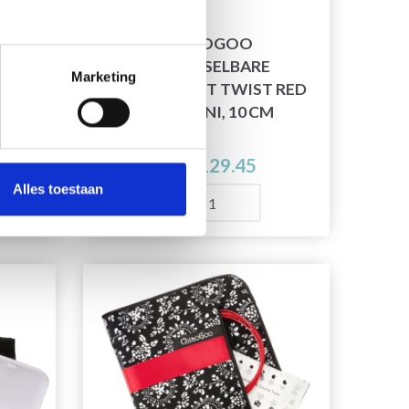
CHIAOGOO
VERWISSELBARE
Marketing
SET
RONDBREISET TWIST RED
IES,
LACE, MINI, 10 CM
EUR 129.45
Alles toestaan
Aantal