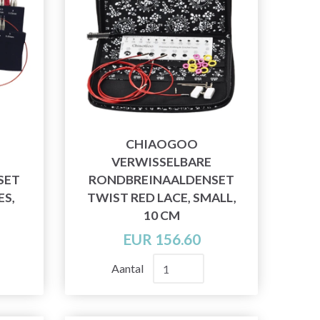
CHIAOGOO
VERWISSELBARE
SET
RONDBREINAALDENSET
ES,
TWIST RED LACE, SMALL,
10 CM
EUR 156.60
Aantal