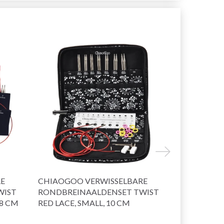
RE
CHIAOGOO VERWISSELBARE
CHIAOGOO
WIST
RONDBREINAALDENSET TWIST
D’AIGUILLE
/8 CM
RED LACE, SMALL, 10 CM
INTERCHA
LACE, COM