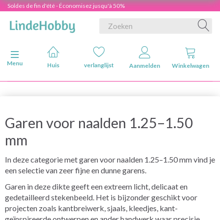
Soldes de fin d'été - Économisez jusqu'à 50%
Navigatie in-/uitschakelen
Menu
Huis
verlanglijst
Aanmelden
Winkelwagen
Garen voor naalden 1.25–1.50
mm
In deze categorie met garen voor naalden 1.25–1.50 mm vind je
een selectie van zeer fijne en dunne garens.
Garen in deze dikte geeft een extreem licht, delicaat en
gedetailleerd stekenbeeld. Het is bijzonder geschikt voor
projecten zoals kantbreiwerk, sjaals, kleedjes, kant-
geïnspireerde ontwerpen en ander handwerk waar precisie,