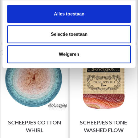
SWEETHEART SOFT
BRUSH
Ja, graag!
Alles toestaan
EUR 7.50
EUR 5.80
Bekijk alle opties
Bekijk alle opties
Selectie toestaan
Weigeren
SCHEEPJES COTTON
SCHEEPJES STONE
WHIRL
WASHED FLOW