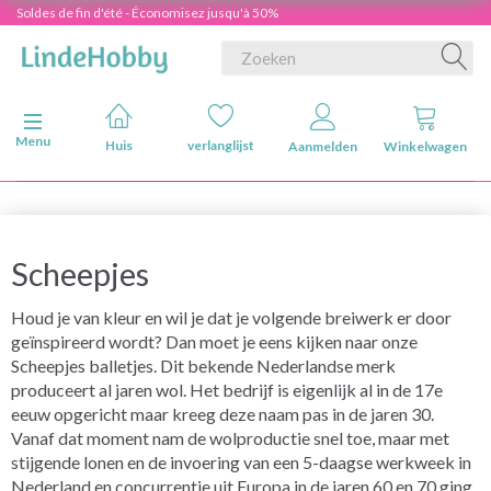
Soldes de fin d'été - Économisez jusqu'à 50%
Navigatie in-/uitschakelen
Menu
Huis
verlanglijst
Aanmelden
Winkelwagen
Scheepjes
Houd je van kleur en wil je dat je volgende breiwerk er door
geïnspireerd wordt? Dan moet je eens kijken naar onze
Scheepjes balletjes. Dit bekende Nederlandse merk
produceert al jaren wol. Het bedrijf is eigenlijk al in de 17e
eeuw opgericht maar kreeg deze naam pas in de jaren 30.
Vanaf dat moment nam de wolproductie snel toe, maar met
stijgende lonen en de invoering van een 5-daagse werkweek in
Nederland en concurrentie uit Europa in de jaren 60 en 70 ging