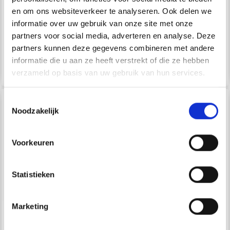
SCHEEPJES
SCHEEPJES TRULY
en om ons websiteverkeer te analyseren. Ook delen we
SCRUMPTIOUS
SCRUMPTIOUS
informatie over uw gebruik van onze site met onze
partners voor social media, adverteren en analyse. Deze
EUR 3.90
EUR 3.90
partners kunnen deze gegevens combineren met andere
informatie die u aan ze heeft verstrekt of die ze hebben
Économisez jusqu'à 50 %
Bekijk alle opties
Bekijk alle opties
verzameld op basis van uw gebruik van hun services.
Soyez le premier à connaître nos soldes et
offres limitées en vous inscrivant à notre
Toestemmingsselectie
newsletter gratuite !
Noodzakelijk
Voorkeuren
Oui, inscrivez-moi !
Statistieken
Non, merci
Marketing
SCHEEPJES ARCADIA
SCHEEPJES
Wil je liever nieuws ontvangen over onze
aanbiedingen en kortingen in het Nederlands?