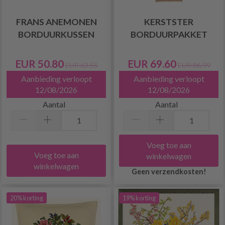
FRANS ANEMONEN
KERSTSTER
BORDUURKUSSEN
BORDUURPAKKET
EUR 50.80
EUR 69.60
EUR 63.55
EUR 86.99
Aanbieding verloopt
Aanbieding verloopt
12/08/2026
12/08/2026
Aantal
Aantal
Voeg toe aan
Voeg toe aan
winkelwagen
winkelwagen
Geen verzendkosten!
20% korting
19% korting