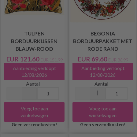
TULPEN
BEGONIA
BORDUURKUSSEN
BORDUURPAKKET MET
BLAUW-ROOD
RODE RAND
EUR 121.60
EUR 69.60
EUR 151.99
EUR 86.99
Aanbieding verloopt
Aanbieding verloopt
12/08/2026
12/08/2026
Aantal
Aantal
Voeg toe aan
Voeg toe aan
winkelwagen
winkelwagen
Geen verzendkosten!
Geen verzendkosten!