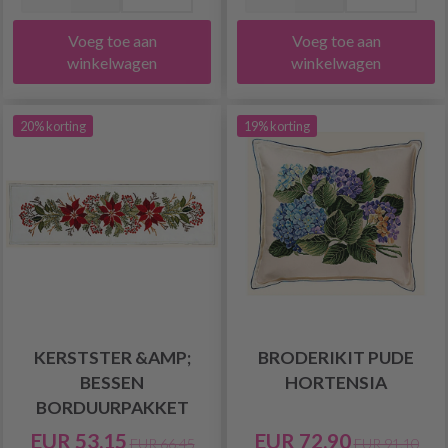
Voeg toe aan
Voeg toe aan
winkelwagen
winkelwagen
20% korting
19% korting
KERSTSTER &AMP;
BRODERIKIT PUDE
BESSEN
HORTENSIA
BORDUURPAKKET
EUR 53.15
EUR 72.90
EUR 66.45
EUR 91.10