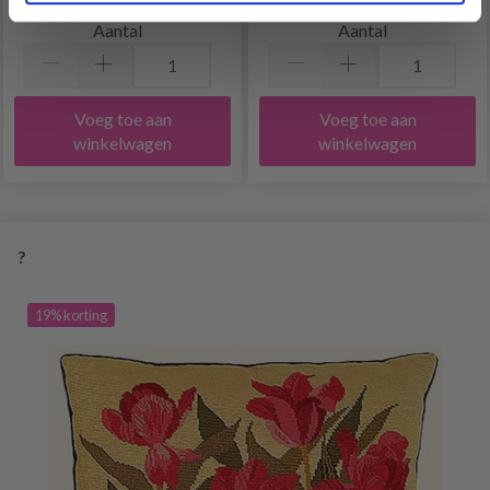
Aantal
Aantal
Voeg toe aan
Voeg toe aan
winkelwagen
winkelwagen
?
19% korting