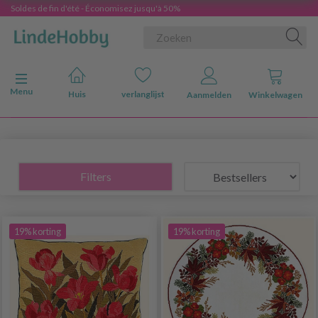
Soldes de fin d'été - Économisez jusqu'à 50%
Navigatie in-/uitschakelen
Menu
Huis
verlanglijst
Aanmelden
Winkelwagen
Filters
19% korting
19% korting