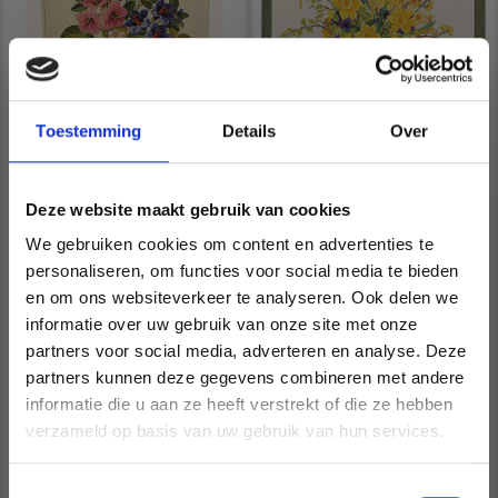
Toestemming
Details
Over
BORDUURPAKKET
NARCISSEN
Deze website maakt gebruik van cookies
PUDE LILJE
BORDUURPAKKET
We gebruiken cookies om content en advertenties te
personaliseren, om functies voor social media te bieden
EUR 52.95
EUR 81.90
EUR 66.20
EUR 102.35
en om ons websiteverkeer te analyseren. Ook delen we
Aanbieding verloopt
Aanbieding verloopt
informatie over uw gebruik van onze site met onze
12/08/2026
12/08/2026
partners voor social media, adverteren en analyse. Deze
Économisez jusqu'à 50 %
partners kunnen deze gegevens combineren met andere
Aantal
Aantal
informatie die u aan ze heeft verstrekt of die ze hebben
Soyez le premier à connaître nos soldes et
verzameld op basis van uw gebruik van hun services.
offres limitées en vous inscrivant à notre
Voeg toe aan
newsletter gratuite !
Voeg toe aan
Toestemmingsselectie
winkelwagen