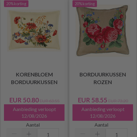
20% korting
20% korting
KORENBLOEM
BORDUURKUSSEN
BORDUURKUSSEN
ROZEN
EUR 50.80
EUR 58.55
EUR 63.55
EUR 73.20
Aanbieding verloopt
Aanbieding verloopt
12/08/2026
12/08/2026
Aantal
Aantal