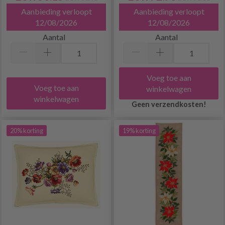
Aanbieding verloopt
Aanbieding verloopt
12/08/2026
12/08/2026
Aantal
Aantal
Voeg toe aan
Voeg toe aan
winkelwagen
winkelwagen
Geen verzendkosten!
20% korting
19% korting